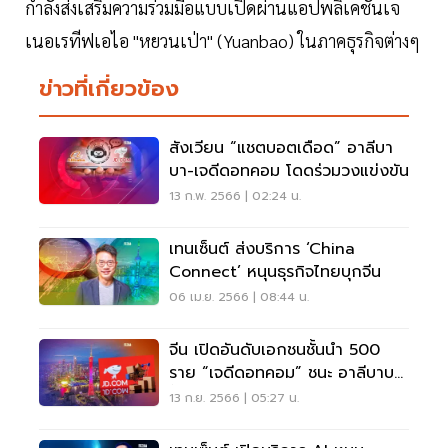
กำลังส่งเสริมความร่วมมือแบบเปิดผ่านแอปพลิเคชันเจ
เนอเรทีฟเอไอ "หยวนเป่า" (Yuanbao) ในภาคธุรกิจต่างๆ
ข่าวที่เกี่ยวข้อง
สังเวียน “แชตบอตเดือด” อาลีบา
บา-เจดีดอทคอม โดดร่วมวงแข่งขัน
13 ก.พ. 2566 | 02:24 น.
เทนเซ็นต์ ส่งบริการ ‘China
Connect’ หนุนธุรกิจไทยบุกจีน
06 เม.ย. 2566 | 08:44 น.
จีน เปิดอันดับเอกชนชั้นนำ 500
ราย “เจดีดอทคอม” ชนะ อาลีบาบา
รั้งเบอร์1
13 ก.ย. 2566 | 05:27 น.