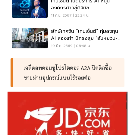
เทนเซ็นต์ เปิดบริการ AI หนุน
องค์กรก้าวสู่ดิจิทัล
11 ก.ย. 2567 | 23:24 น.
ยักษ์เทคจีน “เทนเซ็นต์” ทุ่มลงทุน
AI สองเท่า ปักธงลุย "ฮั่นหยวน-
หยวนเป่า"
19 มี.ค. 2569 | 08:48 น.
เจดีดอทคอมชูโปรโตคอล A2A ปิดดีลซื้อ
ขายผ่านอุปกรณ์แบบไร้รอยต่อ