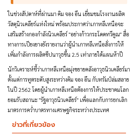
ในช่วงสัปดาห์ที่ผ่านมา คิม จอง อึน เยี่ยมชมโรงงานผลิต
วัสดุนิวเคลียร์แห่งใหม่ พร้อมประกาศว่าเกาหลีเหนือจะ
เสริมสร้างกองกำลังนิวเคลียร์ "อย่างก้าวกระโดดทวีคูณ" สื่อ
ทางการเปียงยางยังรายงานว่าผู้นำเกาหลีเหนือสั่งการให้
เพิ่มกำลังการผลิตขีปนาวุธขึ้น 2.5 เท่าภายใต้แผนห้าปี
นักวิเคราะห์ชี้ว่าเกาหลีเหนือมุ่งขยายคลังอาวุธนิวเคลียร์มา
ตั้งแต่การทูตระดับสูงระหว่างคิม จอง อึน กับทรัมป์ล่มสลาย
ในปี 2562 โดยผู้นำเกาหลีเหนือต้องการให้ประชาคมโลก
ยอมรับสถานะ "รัฐอาวุธนิวเคลียร์" เพื่อแลกกับการยกเลิก
มาตรการคว่ำบาตรทางเศรษฐกิจระหว่างประเทศ
ข่าวที่เกี่ยวข้อง