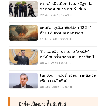
เกาหลีเหนือเดือด โวยสหรัฐฯ ก่อ
วิกฤตคาบสมุทรเกาหลี เสี่ยง
สงครามนิวเคลียร์
22 พ.ย. 2567 | 07:49 น.
แผนที่อาวุธนิวเคลียร์โลก 12,241
หัวรบ สิ้นสุดยุคแห่งการลด
17 มิ.ย. 2568 | 00:59 น.
‘คิม จองอึน’ ประณาม ‘สหรัฐฯ’
หลังโดนคว่ำบาตรจนท. เกาหลีเหนือ
เอี่ยวฟอกเงินอาชญากรรมไซเบอร์
06 พ.ย. 2568 | 07:33 น.
โลกจับตา 'หวังอี้' เยือนเกาหลีเหนือ
เพิ่มความสัมพันธ์
08 เม.ย. 2569 | 12:02 น.
ปักกิ่ง–เปียงยาง ฟื้นสัมพันธ์