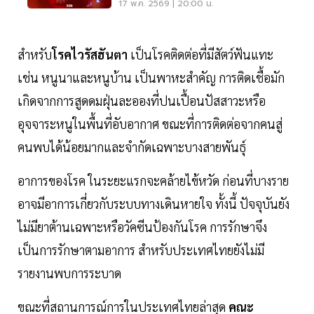
ประกาศภาวะฉุกเฉิน
17 พ.ค. 2569 | 20:00 น.
สำหรับ
โรคไวรัสฮันตา
เป็นโรคติดต่อที่มีสัตว์ฟันแทะ
เช่น หนูนาและหนูบ้าน เป็นพาหะสำคัญ การติดเชื้อมัก
เกิดจากการสูดดมฝุ่นละอองที่ปนเปื้อนปัสสาวะหรือ
อุจจาระหนูในพื้นที่อับอากาศ ขณะที่การติดต่อจากคนสู่
คนพบได้น้อยมากและจำกัดเฉพาะบางสายพันธุ์
อาการของโรค ในระยะแรกจะคล้ายไข้หวัด ก่อนที่บางราย
อาจมีอาการเกี่ยวกับระบบทางเดินหายใจ ทั้งนี้ ปัจจุบันยัง
ไม่มียาต้านเฉพาะหรือวัคซีนป้องกันโรค การรักษาจึง
เป็นการรักษาตามอาการ สำหรับประเทศไทยยังไม่มี
รายงานพบการระบาด
ขณะที่สถานการณ์การในประเทศไทยล่าสุด
คณะ