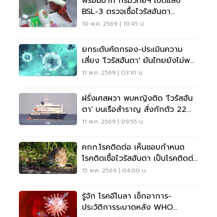
พร้อมมาก กรมวิทย์ฯ เปิดแล็บ
BSL-3 ตรวจเชื้อไวรัสฮันตา
Hantavirus
10 พ.ค. 2569 | 10:45 น.
ยกระดับคัดกรอง-ประเมินความ
เสี่ยง 'ไวรัสฮันตา' ยันไทยยังไม่พบ
การระบาด
11 พ.ค. 2569 | 03:10 น.
ฝรั่งเศสผวา พบหญิงติด 'ไวรัสฮัน
ตา' บนเรือสำราญ สั่งกักตัว 22
ราย
11 พ.ค. 2569 | 09:55 น.
คกก.โรคติดต่อ เห็นชอบกำหนด
โรคติดเชื้อไวรัสฮันตา เป็นโรคติดต่อ
อันตราย
15 พ.ค. 2569 | 04:00 น.
รู้จัก โรคอีโบลา เช็กอาการ-
ประวัติการระบาดหลัง WHO