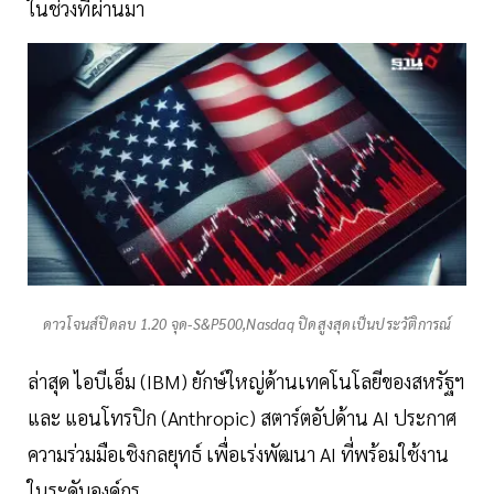
ในช่วงที่ผ่านมา
ดาวโจนส์ปิดลบ 1.20 จุด-S&P500,Nasdaq ปิดสูงสุดเป็นประวัติการณ์
ล่าสุด ไอบีเอ็ม (IBM) ยักษ์ใหญ่ด้านเทคโนโลยีของสหรัฐฯ
และ แอนโทรปิก (Anthropic) สตาร์ตอัปด้าน AI ประกาศ
ความร่วมมือเชิงกลยุทธ์ เพื่อเร่งพัฒนา AI ที่พร้อมใช้งาน
ในระดับองค์กร