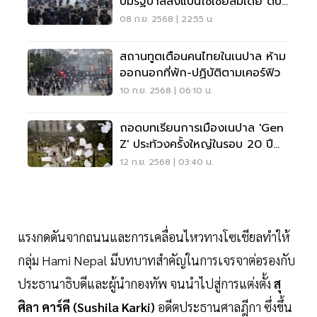
ปมรัฐบาลสั่งแบนโซเชียลมีเดีย ดับ
แล้ว 19 ราย
08 ก.ย. 2568 | 22:55 น.
สถานทูตเตือนคนไทยในเนปาล ห้าม
ออกนอกที่พัก-ปฏิบัติตามเคอร์ฟิว
10 ก.ย. 2568 | 06:10 น.
ถอดบทเรียนการเมืองเนปาล 'Gen
Z' ประท้วงครั้งใหญ่ในรอบ 20 ปี
โค่นนายกฯ-เผารัฐสภา
12 ก.ย. 2568 | 03:40 น.
แรงกดดันจากถนนและการเคลื่อนไหวทางโซเชียลทำให้
กลุ่ม Hami Nepal มีบทบาทสำคัญในการเจรจาต่อรองกับ
ประธานาธิบดีและผู้นำกองทัพ จนนำไปสู่การแต่งตั้ง
สุ
ศิลา คาร์คี (Sushila Karki)
อดีตประธานศาลฎีกา ซึ่งขึ้น