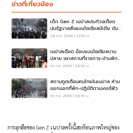
ข่าวที่เกี่ยวข้อง
เด็ก Gen Z เนปาลประท้วงเดือด
ปมรัฐบาลสั่งแบนโซเชียลมีเดีย ดับ
แล้ว 19 ราย
08 ก.ย. 2568 | 22:55 น.
เนปาลเดือด ม็อบแบนโซเชียลบาน
ปลาย เผาสถานที่ราชการ-บ้านพัก
นักการเมือง
10 ก.ย. 2568 | 05:30 น.
สถานทูตเตือนคนไทยในเนปาล ห้าม
ออกนอกที่พัก-ปฏิบัติตามเคอร์ฟิว
10 ก.ย. 2568 | 06:10 น.
การลุกฮือของ Gen Z เนปาลครั้งนี้สะท้อนภาพใหญ่ของ