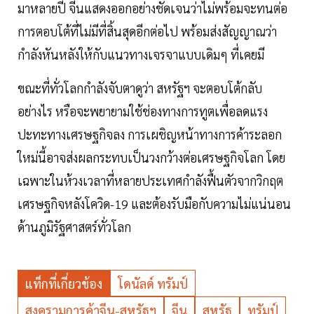
มาหลายปี จีนแสดงออกอย่างชัดเจนว่าไม่พร้อมจะทนต่อ
การตอบโต้ที่ไม่มีที่สิ้นสุดอีกต่อไป พร้อมส่งสัญญาณว่า
กำลังหันหลังให้กับแนวทางเจรจาแบบเดิมๆ ที่เคยมี
ขณะที่ทั่วโลกกำลังจับตาดูว่า สหรัฐฯ จะตอบโต้กลับ
อย่างไร หรือจะพยายามใช้ช่องทางการทูตเพื่อลดแรง
ปะทะทางเศรษฐกิจลง การเผชิญหน้าทางการค้าระลอก
ใหม่นี้อาจส่งผลกระทบเป็นวงกว้างต่อเศรษฐกิจโลก โดย
เฉพาะในห้วงเวลาที่หลายประเทศกำลังฟื้นตัวจากวิกฤต
เศรษฐกิจหลังโควิด-19 และต้องรับมือกับความไม่แน่นอน
ด้านภูมิรัฐศาสตร์ทั่วโลก
แท็กที่เกี่ยวข้อง
โดนัลด์ ทรัมป์
สงครามการค้าจีน-สหรัฐฯ
จีน
สหรัฐ
ทรัมป์