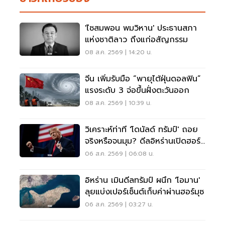
'ไซสมพอน พมวิหาน' ประธานสภา
แห่งชาติลาว ถึงแก่อสัญกรรม
08 ส.ค. 2569 | 14:20 น.
จีน เพิ่มรับมือ “พายุไต้ฝุ่นดอลฟิน”
แรงระดับ 3 จ่อขึ้นฝั่งตะวันออก
08 ส.ค. 2569 | 10:39 น.
วิเคราะห์ท่าที 'โดนัลด์ ทรัมป์' ถอย
จริงหรือจนมุม? ดีลอิหร่านเปิดฮอร์
มุซ
06 ส.ค. 2569 | 06:08 น.
อิหร่าน เมินดีลทรัมป์ ผนึก 'โอมาน'
ลุยแบ่งเปอร์เซ็นต์เก็บค่าผ่านฮอร์มุซ
06 ส.ค. 2569 | 03:27 น.