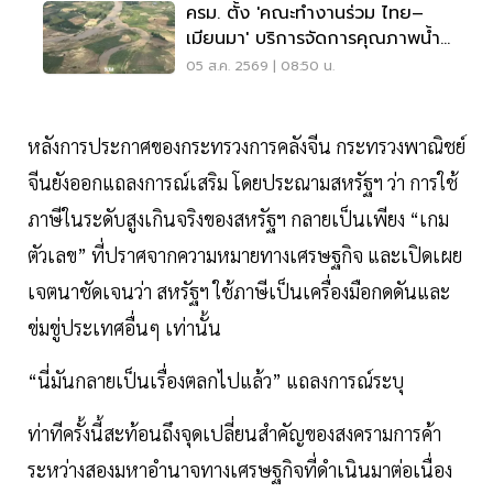
ครม. ตั้ง 'คณะทำงานร่วม ไทย–
เมียนมา' บริการจัดการคุณภาพน้ำ
ข้ามแดน
05 ส.ค. 2569 | 08:50 น.
หลังการประกาศของกระทรวงการคลังจีน กระทรวงพาณิชย์
จีนยังออกแถลงการณ์เสริม โดยประณามสหรัฐฯ ว่า การใช้
ภาษีในระดับสูงเกินจริงของสหรัฐฯ กลายเป็นเพียง “เกม
ตัวเลข” ที่ปราศจากความหมายทางเศรษฐกิจ และเปิดเผย
เจตนาชัดเจนว่า สหรัฐฯ ใช้ภาษีเป็นเครื่องมือกดดันและ
ข่มขู่ประเทศอื่นๆ เท่านั้น
“นี่มันกลายเป็นเรื่องตลกไปแล้ว” แถลงการณ์ระบุ
ท่าทีครั้งนี้สะท้อนถึงจุดเปลี่ยนสำคัญของสงครามการค้า
ระหว่างสองมหาอำนาจทางเศรษฐกิจที่ดำเนินมาต่อเนื่อง