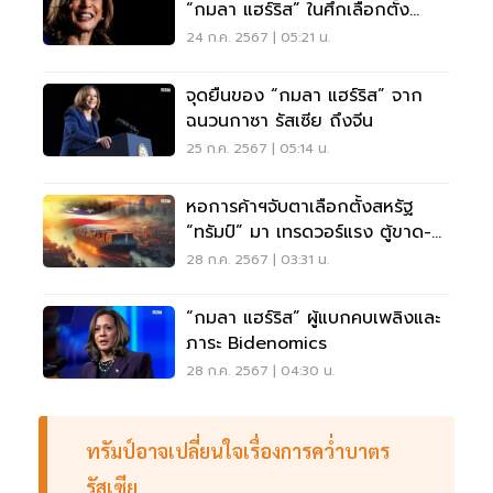
“กมลา แฮร์ริส” ในศึกเลือกตั้ง
สหรัฐฯ
24 ก.ค. 2567 | 05:21 น.
จุดยืนของ “กมลา แฮร์ริส” จาก
ฉนวนกาซา รัสเซีย ถึงจีน
25 ก.ค. 2567 | 05:14 น.
หอการค้าฯจับตาเลือกตั้งสหรัฐ
“ทรัมป์” มา เทรดวอร์แรง ตู้ขาด-
ค่าระวางพุ่ง
28 ก.ค. 2567 | 03:31 น.
“กมลา แฮร์ริส” ผู้แบกคบเพลิงและ
ภาระ Bidenomics
28 ก.ค. 2567 | 04:30 น.
ทรัมป์อาจเปลี่ยนใจเรื่องการคว่ำบาตร
รัสเซีย