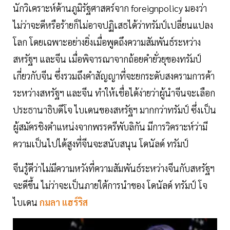
นักวิเคราะห์ด้านภูมิรัฐศาสตร์จาก foreignpolicy มองว่า
ไม่ว่าจะดีหรือร้ายก็ไม่อาจปฏิเสธได้ว่าทรัมป์เปลี่ยนแปลง
โลก โดยเฉพาะอย่างยิ่งเมื่อพูดถึงความสัมพันธ์ระหว่าง
สหรัฐฯ และจีน เมื่อพิจารณาจากถ้อยคำยั่วยุของทรัมป์
เกี่ยวกับจีน ซึ่งรวมถึงคำสัญญาที่จะยกระดับสงครามการค้า
ระหว่างสหรัฐฯ และจีน ทำให้เชื่อได้ง่ายว่าผู้นำจีนจะเลือก
ประธานาธิบดีโจ ไบเดนของสหรัฐฯ มากกว่าทรัมป์ ซึ่งเป็น
ผู้สมัครชิงตำแหน่งจากพรรครีพับลิกัน มีการวิคราะห์ว่ามี
ความเป็นไปได้สูงที่จีนจะสนับสนุน โดนัลด์ ทรัมป์
จีนรู้ดีว่าไม่มีความหวังที่ความสัมพันธ์ระหว่างจีนกับสหรัฐฯ
จะดีขึ้น ไม่ว่าจะเป็นภายใต้การนำของ โดนัลด์ ทรัมป์ โจ
ไบเดน
กมลา แฮร์ริส