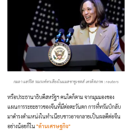
กมลา แฮร์ริส รณรงค์หาเสียงในแมสซาชูเซตส์ เครดิตภาพ : reuters
หรือประธานาธิบดีสหรัฐฯ คนใดก็ตาม จากมุมมองของ
แผนการระยะยาวของจีนที่มีต่อตะวันตก การที่ทรัมป์กลับ
มาดำรงตำแหน่งในทำเนียบขาวอาจกลายเป็นผลดีต่อจีน
อย่างน้อยก็ใน
"ด้านเศรษฐกิจ"