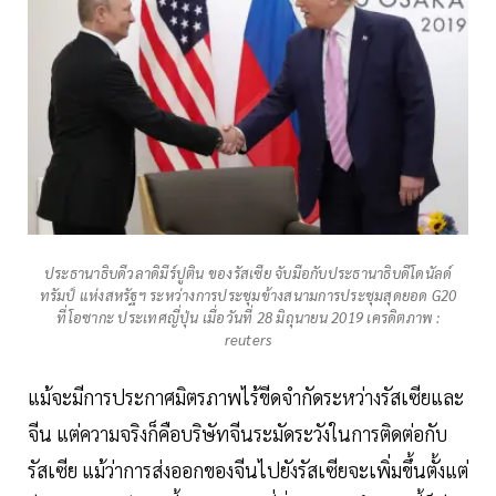
ประธานาธิบดีวลาดิมีร์ปูติน ของรัสเซีย จับมือกับประธานาธิบดีโดนัลด์
ทรัมป์ แห่งสหรัฐฯ ระหว่างการประชุมข้างสนามการประชุมสุดยอด G20
ที่โอซากะ ประเทศญี่ปุ่น เมื่อวันที่ 28 มิถุนายน 2019 เครดิตภาพ :
reuters
แม้จะมีการประกาศมิตรภาพไร้ขีดจำกัดระหว่างรัสเซียและ
จีน แต่ความจริงก็คือบริษัทจีนระมัดระวังในการติดต่อกับ
รัสเซีย แม้ว่าการส่งออกของจีนไปยังรัสเซียจะเพิ่มขึ้นตั้งแต่