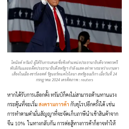
โดนัลด์ ทรัมป์ ผู้ได้รับการเสนอชื่อชิงตำแหน่งประธานาธิบดีจากพรรครี
พับลิกันและอดีตประธานาธิบดีสหรัฐฯ กำลังแสดงท่าทางระหว่างงานหา
เสียงในเมืองชาร์ลอตต์ รัฐนอร์ทแคโรไลนา สหรัฐอเมริกา เมื่อวันที่ 24
กรกฎาคม 2024 เครดิตภาพ : reuters
หากได้รับการเลือกตั้ง ทรัมป์ก็คงไม่สามารถต้านทานแรง
กระตุ้นที่จะเริ่ม
สงครามการค้า
กับยุโรปอีกครั้งได้ เช่น
การทำตามคำมั่นสัญญาที่จะจัดเก็บภาษีนำเข้าสินค้าจาก
จีน 10% ในทางกลับกัน การต่อสู้ทางการค้าก็อาจทำให้