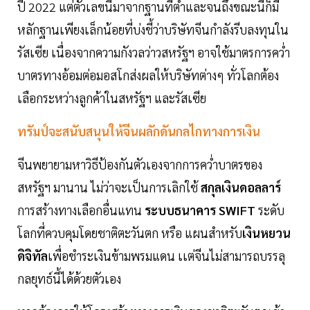
ปี 2022 แต่ตัวเลขนี้มาจากฐานที่ต่ำและจนถึงขณะนี้ก็มี
หลักฐานเพียงเล็กน้อยที่บ่งชี้ว่าบริษัทจีนกำลังรีบลงทุนใน
รัสเซีย เนื่องจากความกังวลว่าวสหรัฐฯ อาจใช้มาตรการคว่ำ
บาตรทางอ้อมต่อมอสโกส่งผลให้บริษัทต่างๆ ทั่วโลกต้อง
เลือกระหว่างลูกค้าในสหรัฐฯ และรัสเซีย
ทรัมป์จะสนับสนุนให้จีนผลักดันกลไกทางการเงิน
จีนพยายามหาวิธีป้องกันตัวเองจากการคว่ำบาตรของ
สหรัฐฯ มานาน ไม่ว่าจะเป็นการเลิกใช้
สกุลเงินดอลลาร์
การสร้างทางเลือกอื่นแทน
ระบบธนาคาร SWIFT
ระดับ
โลกที่ควบคุมโดยชาติตะวันตก หรือ แผนสำหรับ
เงินหยวน
ดิจิทัล
เพื่อชำระเงินข้ามพรมแดน เเต่จีนไม่สามารถบรรลุ
กลยุทธ์นี้ได้ด้วยตัวเอง