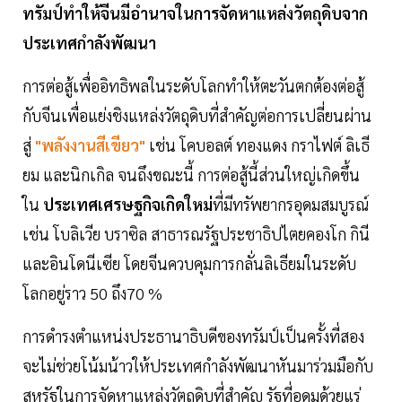
ทรัมป์ทำให้จีนมีอำนาจในการจัดหาแหล่งวัตถุดิบจาก
ประเทศกำลังพัฒนา
การต่อสู้เพื่ออิทธิพลในระดับโลกทำให้ตะวันตกต้องต่อสู้
กับจีนเพื่อแย่งชิงแหล่งวัตถุดิบที่สำคัญต่อการเปลี่ยนผ่าน
สู่
"พลังงานสีเขียว"
เช่น โคบอลต์ ทองแดง กราไฟต์ ลิเธี
ยม และนิกเกิล จนถึงขณะนี้ การต่อสู้นี้ส่วนใหญ่เกิดขึ้น
ใน
ประเทศเศรษฐกิจเกิดใหม่
ที่มีทรัพยากรอุดมสมบูรณ์
เช่น โบลิเวีย บราซิล สาธารณรัฐประชาธิปไตยคองโก กินี
และอินโดนีเซีย โดยจีนควบคุมการกลั่นลิเธียมในระดับ
โลกอยู่ราว 50 ถึง70 %
การดำรงตำแหน่งประธานาธิบดีของทรัมป์เป็นครั้งที่สอง
จะไม่ช่วยโน้มน้าวให้ประเทศกำลังพัฒนาหันมาร่วมมือกับ
สหรัฐในการจัดหาแหล่งวัตถุดิบที่สำคัญ รัฐที่อุดมด้วยแร่