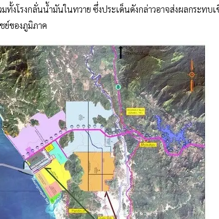
วมทั้งโรงกลั่นน้ำมันในทวาย ซึ่งประเด็นดังกล่าวอาจส่งผลกระทบเช
ิชย์ของภูมิภาค