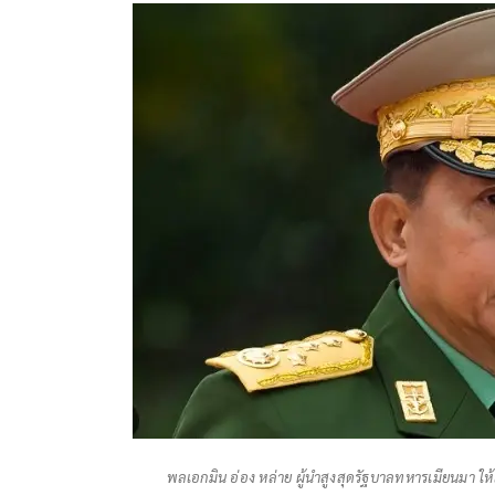
พลเอกมิน อ่อง หล่าย ผู้นำสูงสุดรัฐบาลทหารเมียนมา ให้