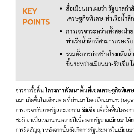
สื่อเมียนมาเผยว่า รัฐบาลกำ
KEY
เศรษฐกิจพิเศษ-ท่าเรือน้ำล
POINTS
การเจรจาระหว่างทั้งสองฝ่าย
ท่าเรือน้ำลึกที่สามารถรองร
รวมทั้งการก่อสร้างโรงกลั่นน้
ขึ้นระหว่างเมียนมา-รัสเซีย 
ข่าวการรื้อฟื้น
โครงการพัฒนาพื้นที่เขตเศรษฐกิจพิเศษ
นมา เกิดขึ้นในเดือนพ.ค.ที่ผ่านมา โดยเมียนมานาว (Myan
การเจรจากับภาครัฐและเอกชน
รัสเซีย
เพื่อรื้อฟื้นโครงก
ชะงักมาเป็นเวลานานหลายปีเนื่องจากรัฐบาลเมียนมาได้
การผิดสัญญา หลังจากนั้นยังเกิดการรัฐประหารในเมียน