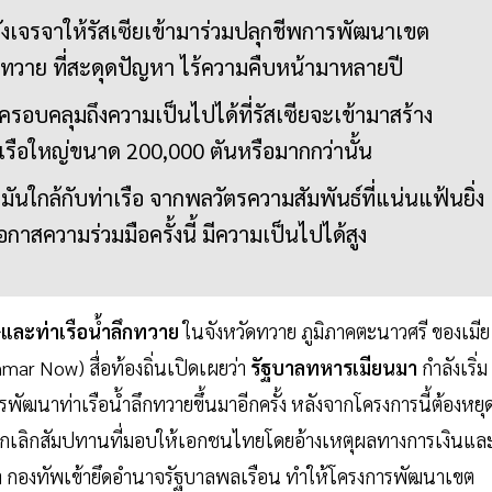
ลังเจรจาให้รัสเซียเข้ามาร่วมปลุกชีพการพัฒนาเขต
ึกทวาย ที่สะดุดปัญหา ไร้ความคืบหน้ามาหลายปี
ครอบคลุมถึงความเป็นไปได้ที่รัสเซียจะเข้ามาสร้าง
ับเรือใหญ่ขนาด 200,000 ตันหรือมากกว่านั้น
ำมันใกล้กับท่าเรือ จากพลวัตรความสัมพันธ์ที่แน่นแฟ้นยิ่ง
โอกาสความร่วมมือครั้งนี้ มีความเป็นไปได้สูง
และท่าเรือน้ำลึกทวาย
ในจังหวัดทวาย ภูมิภาคตะนาวศรี ของเมีย
mar Now) สื่อท้องถิ่นเปิดเผยว่า
รัฐบาลทหารเมียนมา
กำลังเริ่ม
ารพัฒนาท่าเรือน้ำลึกทวายขึ้นมาอีกครั้ง หลังจากโครงการนี้ต้องหยุ
ยกเลิกสัมปทานที่มอบให้เอกชนไทยโดยอ้างเหตุผลทางการเงินแล
มา กองทัพเข้ายึดอำนาจรัฐบาลพลเรือน ทำให้โครงการพัฒนาเขต