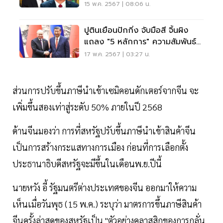
สหรัฐ" ถดถอย
15 พ.ค. 2567 | 08:06 น.
ปูตินเยือนปักกิ่ง จับมือสี จิ้นผิง
แถลง "5 หลักการ" ความสัมพันธ์
จีน-รัสเซีย
17 พ.ค. 2567 | 03:27 น.
ส่วนการปรับขึ้นภาษีนำเข้าเซมิคอนดักเตอร์จากจีน จะ
เพิ่มขึ้นสองเท่าสู่ระดับ 50% ภายในปี 2568
ด้านจีนมองว่า การที่สหรัฐปรับขึ้นภาษีนำเข้าสินค้าจีน
เป็นการสร้างกระแสทางการเมือง ก่อนที่การเลือกตั้ง
ประธานาธิบดีสหรัฐจะมีขึ้นในเดือนพ.ย.ปีนี้
นายหวัง อี้ รัฐมนตรีต่างประเทศของจีน ออกมาให้ความ
เห็นเมื่อวันพุธ (15 พ.ค.) ระบุว่า มาตรการขึ้นภาษีสินค้า
จีนครั้งล่าสุดของสหรัฐเป็น "ตัวอย่างคลาสสิกของการกลั่น