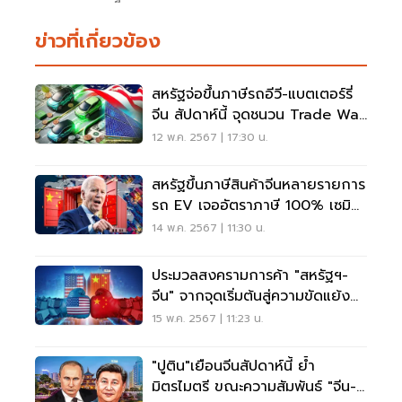
ข่าวที่เกี่ยวข้อง
สหรัฐจ่อขึ้นภาษีรถอีวี-แบตเตอร์รี่
จีน สัปดาห์นี้ จุดชนวน Trade War
รอบใหม่
12 พ.ค. 2567 | 17:30 น.
สหรัฐขึ้นภาษีสินค้าจีนหลายรายการ
รถ EV เจออัตราภาษี 100% เซมิ
คอนดักเตอร์ 50%
14 พ.ค. 2567 | 11:30 น.
ประมวลสงครามการค้า "สหรัฐฯ-
จีน" จากจุดเริ่มต้นสู่ความขัดแย้ง
รอบใหม่
15 พ.ค. 2567 | 11:23 น.
"ปูติน"เยือนจีนสัปดาห์นี้ ย้ำ
มิตรไมตรี ขณะความสัมพันธ์ "จีน-