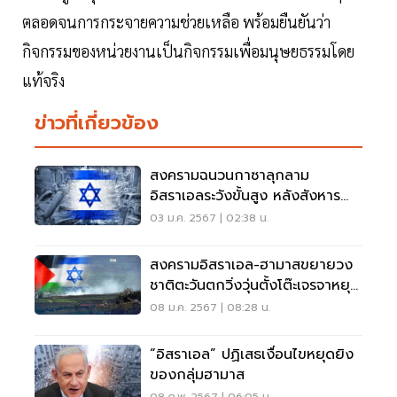
ตลอดจนการกระจายความช่วยเหลือ พร้อมยืนยันว่า
กิจกรรมของหน่วยงานเป็นกิจกรรมเพื่อมนุษยธรรมโดย
แท้จริง
ข่าวที่เกี่ยวข้อง
สงครามฉนวนกาซาลุกลาม
อิสราเอลระวังขั้นสูง หลังสังหาร
ผู้นำฮามาส
03 ม.ค. 2567 | 02:38 น.
สงครามอิสราเอล-ฮามาสขยายวง
ชาติตะวันตกวิ่งวุ่นตั้งโต๊ะเจรจาหยุด
ยิง
08 ม.ค. 2567 | 08:28 น.
“อิสราเอล” ปฏิเสธเงื่อนไขหยุดยิง
ของกลุ่มฮามาส