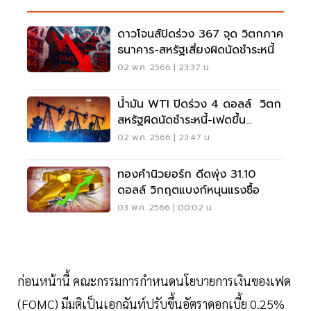
ดาวโจนส์ปิดร่วง 367 จุด วิตกภาค
ธนาคาร-สหรัฐเสี่ยงผิดนัดชำระหนี้
02 พ.ค. 2566 | 23:37 น.
น้ำมัน WTI ปิดร่วง 4 ดอลล์ วิตก
สหรัฐผิดนัดชำระหนี้-เฟดขึ้น
ดอกเบี้ย
02 พ.ค. 2566 | 23:47 น.
ทองคำนิวยอร์ก ดีดพุ่ง 31.10
ดอลล์ วิกฤตแบงก์หนุนแรงซื้อ
03 พ.ค. 2566 | 00:02 น.
ก่อนหน้านี้ คณะกรรมการกำหนดนโยบายการเงินของเฟด
(FOMC) มีมติเป็นเอกฉันท์ปรับขึ้นอัตราดอกเบี้ย 0.25%