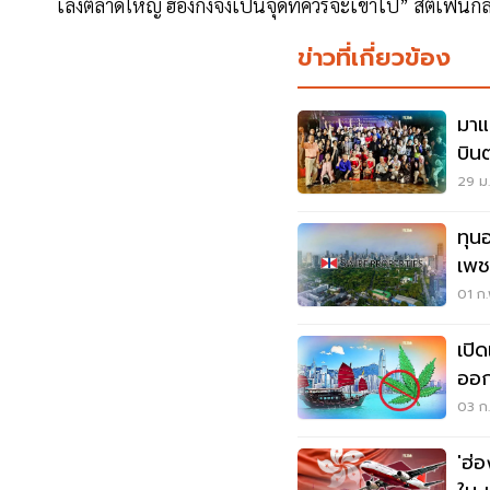
เล็งตลาดใหญ่ ฮ่องกงจึงเป็นจุดที่ควรจะเข้าไป” สตีเฟ่นกล
ข่าวที่เกี่ยวข้อง
มาแ
บิน
29 ม.
ทุน
เพช
01 ก.
เปิ
ออ
03 ก.
'ฮ่