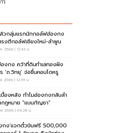
่าว
ล้วกลุ่มแรกนักกอล์ฟฮ่องกง
ตรงตีกอล์ฟเชียงใหม่-ลำพูน
ค. 2566 | 12:43 น.
ฮ่องกง คว้าที่ดินทำเลทองฝัง
ร 'ถ.วิทยุ' จ่อขึ้นคอนโดหรู
พ. 2566 | 12:39 น.
ดเบื้องหลัง ทำไมฮ่องกงกลับลำ
กกฎหมาย "แบนกัญชา"
พ. 2566 | 04:28 น.
องกง'แจกตั๋วบินฟรี 500,000