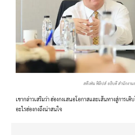
สตีเฟ่น ฟิลิปส์ อธิบดี สำนักงา
เขากล่าวเสริมว่า ฮ่องกงเสนอโอกาสและเส้นทางสู่การเต
อะไรฮ่องกงถึงน่าสนใจ