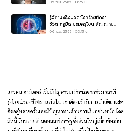
05 พ.ย. 2565 | 13:25 น.
รู้จัก"มะเร็งปอด"โรคร้ายที่คร่า
ชีวิต"ครูมืด"บรมครูโขน สัญญาน
เตือน-อาการ
06 พ.ย. 2565 | 00:15 น.
แอรอน คาร์เตอร์ เริ่มมีปัญหารุมเร้าหลังจากช่วงเวลาที่
รุ่งโรจน์ของชีวิตผ่านพ้นไป เขาต้องเข้ารับการบำบัดยาเสพ
ติดอยู่หลายครั้งและมีปัญหาทางด้านการเงินอย่างหนัก โดย
มีหนี้นับหลายล้านดอลลาร์สหรัฐ ซึ่งส่วนใหญ่เกี่ยวข้องกับ
ภาษีต่างๆ ที่เขาค้างจ่ายที่นำไปสู่การยื่นฟ้องล้มละลาย