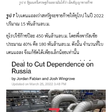
รูป 6 รัฐมนตรีเศรษฐกิจเยอรมันโต้ว่า ผิดสัญญาขายก๊าซ
รูป 7
ไบเดนแถลงว่าสหรัฐจะขายก๊าซให้ยุโรป ในปี 2022
ปริมาณ 15 พันล้านลบ.ม.
ยุโรปใช้ก๊าซปีละ 450 พันล้านลบ.ม. โดยพึ่งพารัสเซีย
ประมาณ 40% คือ 180 พันล้านลบ.ม. ดังนั้น จำนวนที่ไบ
เดนแถลง จึงแก้ขัดได้เพียงเล็กน้อยเท่านั้น