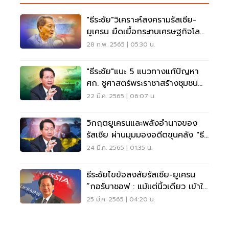
"ธีระชัย"วิเคราะห์สงครามรัสเซีย-
ยูเครน ยืดเยื้อกระทบเศรษฐกิจโลก
รุนแรง
28 ก.พ. 2565 | 05:30 น.
"ธีระชัย"แนะ 5 แนวทางแก้ปัญหา
ศก. ชูศาสตร์พระราชาสร้างชุมชน
ยั่งยืน
22 มี.ค. 2565 | 06:07 น.
วิกฤตยูเครนและพลังอำนาจของ
รัสเซีย ผ่านมุมมองอดีตขุนคลัง "ธีร
ะชัย"
24 มี.ค. 2565 | 01:35 น.
ธีระชัยไขข้อสงสัยรัสเซีย-ยูเครน
“กอร์บาชอฟ : แม้แต่นิ้วเดียว เข้าใจ
ไม่ตรง”
25 มี.ค. 2565 | 04:20 น.