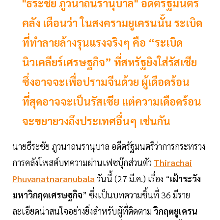
"ธีระชัย ภูวนาถนรานุบาล" อดีตรัฐมนตรี
คลัง เตือนว่า ในสงครามยูเครนนั้น ระเบิด
ที่ทำลายล้างรุนแรงจริงๆ คือ “ระเบิด
นิวเคลียร์เศรษฐกิจ” ที่สหรัฐยิงใส่รัสเซีย
ซึ่งอาจจะเพื่อปรามจีนด้วย ผู้เดือดร้อน
ที่สุดอาจจะเป็นรัสเซีย แต่ความเดือดร้อน
จะขยายวงถึงประเทศอื่นๆ เช่นกัน
นายธีระชัย ภูวนาถนรานุบาล อดีตรัฐมนตรีว่าการกระทรวง
การคลังโพสต์บทความผ่านเฟซบุ๊กส่วนตัว
Thirachai
Phuvanatnaranubala
วันนี้ (27 มี.ค.) เรื่อง “
เฝ้าระวัง
มหาวิกฤตเศรษฐกิจ
” ซึ่งเป็นบทความชิ้นที่ 36 มีราย
ละเอียดน่าสนใจอย่างยิ่งสำหรับผู้ที่ติดตาม
วิกฤตยูเครน