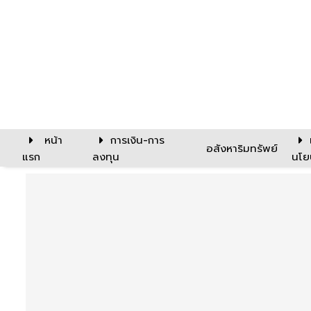
หน้า
การเงิน-การ
อสังหาริมทรัพย์
แรก
ลงทุน
นโย