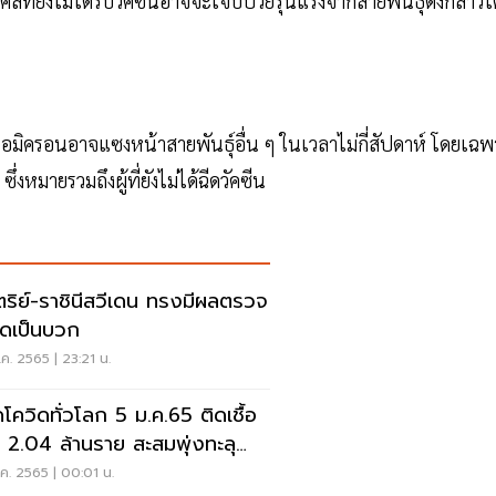
คคลที่ยังไม่ได้รับวัคซีนอาจจะเจ็บป่วยรุนแรงจากสายพันธุ์ดังกล่าวได
ุ์โอมิครอนอาจแซงหน้าสายพันธุ์อื่น ๆ ในเวลาไม่กี่สัปดาห์ โดยเฉ
่งหมายรวมถึงผู้ที่ยังไม่ได้ฉีดวัคซีน
ตริย์-ราชินีสวีเดน ทรงมีผลตรวจ
ิดเป็นบวก
ค. 2565 | 23:21 น.
โควิดทั่วโลก 5 ม.ค.65 ติดเชื้อ
่ม 2.04 ล้านราย สะสมพุ่งทะลุ
 ล้านราย
ค. 2565 | 00:01 น.