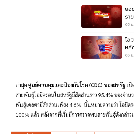
ยอดโ
ราย
2,5
05 ม.
โอม
หลัก
ล้า
05 ม.
ล่าสุด
ศูนย์ควบคุมและป้องกันโรค (CDC) ของสหรัฐ
เปิ
สายพันธุ์โอมิครอนในสหรัฐมีสัดส่วนราว 95.4% ของจำนวนผ
พันธุ์เดลตามีสัดส่วนเพียง 4.6% นั่นหมายความว่า โอมิคร
100% แล้ว หลังจากที่เริ่มมีการตรวจพบสายพันธุ์ดังกล่าวเ