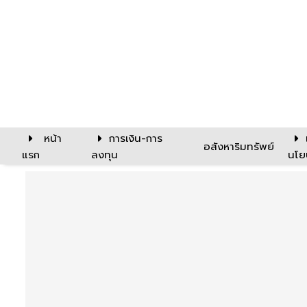
หน้า
การเงิน-การ
อสังหาริมทรัพย์
แรก
ลงทุน
นโย