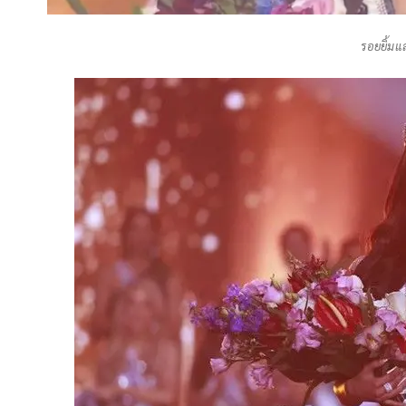
รอยยิ้มแ