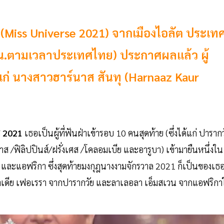
Miss Universe 2021) จากเมืองไอลัต ประเท
.00 น.ตามเวลาประเทศไทย) ประกาศผลแล้ว ผู้
้แก่ นางสาวฮาร์นาส สันทุ (Harnaaz Kaur
์ส 2021
เธอเป็นผู้ที่ฟันฝ่าเข้ารอบ 10 คนสุดท้าย (ซึ่งได้แก่ ปารากว
าส /ฟิลิปปินส์/ฝรั่งเศส /โคลอมเบีย และอารูบา) เข้ามายืนหนึ่งใน
 และแอฟริกา ซึ่งสุดท้ายมงกุฎนางงามจักรวาล 2021 ก็เป็นของเธ
นาเดีย เฟอเรรา จากปารากวัย และลาเลอลา เอ็มสเวน จากแอฟริกาใ