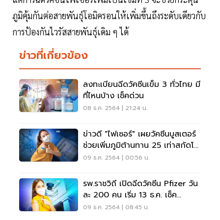
ภูมิคุ้มกันต่อสายพันธุ์โอมิครอนให้เพิ่มขึ้นถึงระดับเดียวกับ
การป้องกันไวรัสสายพันธุ์เดิม ๆ ได้
ข่าวที่เกี่ยวข้อง
ลงทะเบียนฉีดวัคซีนเข็ม 3 ทั่วไทย มี
ที่ไหนบ้าง เช็คด่วน
08 ธ.ค. 2564 | 21:24 น.
ข่าวดี "ไฟเซอร์" เผยวัคซีนบูสเตอร์
ช่วยเพิ่มภูมิต้านทาน 25 เท่าสกัดโอ
มิครอน
09 ธ.ค. 2564 | 00:56 น.
รพ.ราชวิถี เปิดฉีดวัคซีน Pfizer วัน
ละ 200 คน เริ่ม 13 ธ.ค. เช็ค
เงื่อนไขที่นี่
09 ธ.ค. 2564 | 08:45 น.