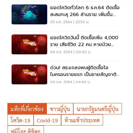
ยอดโควิดทั่วโลก 6 ธ.ค.64 ติดเชื้อ
สะสมทะลุ 266 ล้านราย เพิ่มขึ้น
412,312 ราย
05 ธ.ค. 2564 | 23:54 น.
ยอดโควิดวันนี้ ติดเชื้อเพิ่ม 4,000
ราย เสียชีวิต 22 คน หายป่วย
6,450 ราย
06 ธ.ค. 2564 | 00:40 น.
ด่วน! สธ.แถลงพบผู้ติดเชื้อโอ
ไมครอนรายแรก เป็นชายสัญชาติ
อเมริกันมาจากสเปน
06 ธ.ค. 2564 | 04:40 น.
แท็กที่เกี่ยวข้อง
ชาวญี่ปุ่น
นายกรัฐมนตรีญี่ปุ่น
โควิด-19
Covid-19
ห้ามเข้าประเทศ
ฟูมิโอะ คิชิดะ