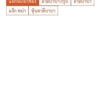
แท็กที่เกี่ยวข้อง
อาลีบาบา กรุ๊ป
อาลีบาบา
แจ็ก หม่า
หุ้นอาลีบาบา