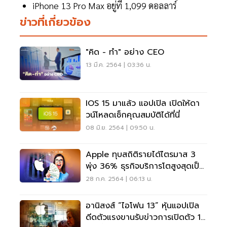
iPhone 13 Pro Max อยู่ที่ 1,099 ดอลลาร์
ข่าวที่เกี่ยวข้อง
"คิด - ทำ" อย่าง CEO
13 มี.ค. 2564 | 03:36 น.
IOS 15 มาแล้ว แอปเปิล เปิดให้ดา
วน์โหลดเช็กคุณสมบัติได้ที่นี่
08 มิ.ย. 2564 | 09:50 น.
Apple ทุบสถิติรายได้ไตรมาส 3
พุ่ง 36% ธุรกิจบริการโตสูงสุดเป็น
ประวัติการณ์
28 ก.ค. 2564 | 06:13 น.
อานิสงส์ “ไอโฟน 13” หุ้นแอปเปิล
ดีดตัวแรงขานรับข่าวการเปิดตัว 14