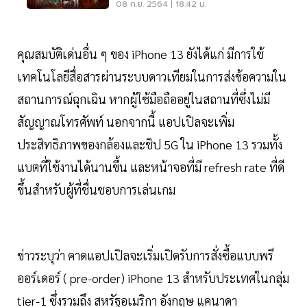
ก.ย.นี้
08 ก.ย. 2564 | 18:42 น.
คุณสมบัติเด่นอื่น ๆ ของ iPhone 13 ยังได้แก่ มีการใช้
เทคโนโลยีสื่อสารผ่านระบบดาวเทียมในการส่งข้อความใน
สถานการณ์ฉุกเฉิน หากผู้ใช้มือถืออยู่ในสถานที่ซึ่งไม่มี
สัญญาณโทรศัพท์ นอกจากนี้ แอปเปิลจะเพิ่ม
ประสิทธิภาพของกล้องและชิป 5G ใน iPhone 13 รวมทั้ง
แบตที่ใช้งานได้นานขึ้น และหน้าจอที่มี refresh rate ที่ดี
ขึ้นสำหรับผู้ที่ชื่นชอบการเล่นเกม
ข่าวระบุว่า คาดแอปเปิลจะเริ่มเปิดรับการสั่งซื้อแบบพรี
ออร์เดอร์ ( pre-order) iPhone 13 สำหรับประเทศในกลุ่ม
tier-1 ซึ่งรวมถึง สหรัฐอเมริกา อังกฤษ แคนาดา