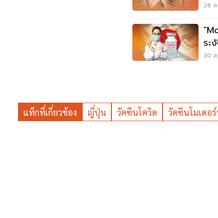
เปื้
28 ส.
"Mo
ระง
30 ส.
แท็กที่เกี่ยวข้อง
ญี่ปุ่น
วัคซีนโควิด
วัคซีนโมเดอร