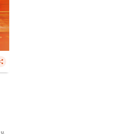
น
 น.