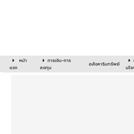
หน้า
การเงิน-การ
อสังหาริมทรัพย์
แรก
ลงทุน
นโย