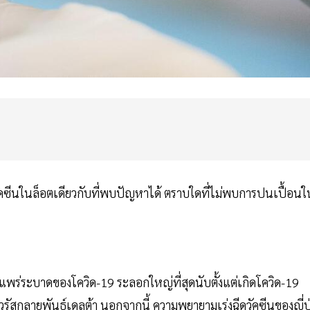
วัคซีนในล็อตเดียวกับที่พบปัญหาได้ ตราบใดที่ไม่พบการปนเปื้อนใ
บแพร่ระบาดของโควิด-19 ระลอกใหญ่ที่สุดนับตั้งแต่เกิดโควิด-19
กลายพันธุ์เดลต้า นอกจากนี้ ความพยายามเร่งฉีดวัคซีนของญี่ปุ