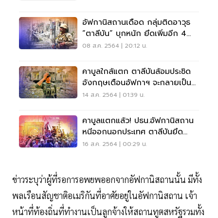
อัฟกานิสถานเดือด กลุ่มติดอาวุธ
“ตาลีบัน” บุกหนัก ยึดเพิ่มอีก 4
เมืองเอก
08 ส.ค. 2564 | 20:12 น.
คาบูลใกล้แตก ตาลีบันล้อมประชิด
อังกฤษเตือนอัฟกาฯ จะกลายเป็น
ขุมก่อการร้าย
14 ส.ค. 2564 | 01:39 น.
คาบูลแตกแล้ว! ปธน.อัฟกานิสถาน
หนีออกนอกประเทศ ตาลีบันยึด
เมืองหลวง
16 ส.ค. 2564 | 00:29 น.
ข่าวระบุว่าผู้ที่รอการอพยพออกจากอัฟกานิสถานนั้น มีทั้ง
พลเรือนสัญชาติอเมริกันที่อาศัยอยู่ในอัฟกานิสถาน เจ้า
หน้าที่ท้องถิ่นที่ทำงานเป็นลูกจ้างให้สถานทูตสหรัฐรวมทั้ง