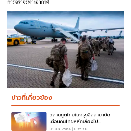
การจราจรทางอากาศ
ข่าวที่เกี่ยวข้อง
สถานทูตไทยในกรุงอิสลามาบัด
เตือนคนไทยหลีกเลี่ยงไป
อัฟกานิสถาน
01 ส.ค. 2564 | 09:59 น.