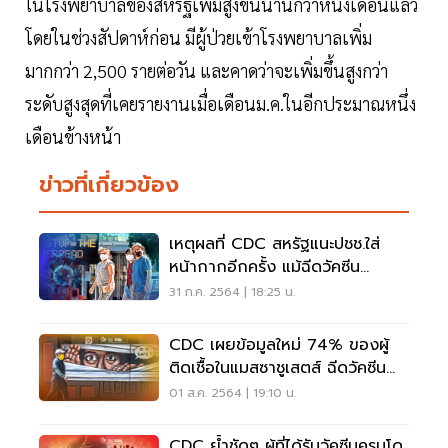
ในโรงพยาบาลของสหรัฐเพิ่มสูงขึ้นนานกว่าหนึ่งเดือนแล้ว
โดยในช่วงสัปดาห์ก่อน มีผู้ป่วยเข้าโรงพยาบาลเพิ่ม
มากกว่า 2,500 รายต่อวัน และคาดว่าจะเพิ่มขึ้นสูงกว่า
ระดับสูงสุดที่เคยรายงานเมื่อเดือนม.ค.ในอีกประมาณหนึ่ง
เดือนข้างหน้า
ข่าวที่เกี่ยวข้อง
เหตุผลที่ CDC สหรัฐแนะปชช.ใส่
หน้ากากอีกครั้ง แม้ฉีดวัคซีน
ป้องกันโควิดแล้ว
31 ก.ค. 2564 | 18:25 น.
CDC เผยข้อมูลใหม่ 74% ของผู้
ติดเชื้อในแมสซาชูเสตส์ ฉีดวัคซีน
MRNA ครบโดสแล้ว
01 ส.ค. 2564 | 19:10 น.
CDC ย้ำชัดๆ ผู้ที่ได้รับวัคซีนครบโด