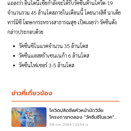
แถลงว่า อินโดนีเซียกำลังจะได้รับวัคซีนต้านโควิด-19
จำนวนรวม 45 ล้านโดสภายในเดือนนี้ โดยนางสิตี นาเดีย
ทาร์มิซี โฆษกกระทรวงสาธารณสุข เปิดเผยว่า วัคซีนดัง
กล่าวประกอบด้วย
วัคซีนซิโนแวคจำนวน 35 ล้านโดส
วัคซีนแอสตร้าเซนเนก้า 6 ล้านโดส
วัคซีนไฟเซอร์ 3-5 ล้านโดส
ข่าวที่เกี่ยวข้อง
โควิดปลิดชีพหัวหน้านักวิจัย
โครงการทดลอง "วัคซีนซิโนแวค"
ในอินโดฯ
08 ก.ค. 2564 | 23:54 น.