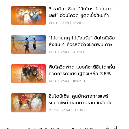
3 ชาติอาเซียน “อินโดฯ-ปินส์-มา
เลย์” อ่วมโควิด ผู้ติดเชื้อใหม่ทำ
สถิตินิวไฮ
13 ก.ค. 2564 | 17:28 น.
“ไม่ตามกฎ ไม่ต้อนรับ” อินโดนีเซีย
สั่งขับ 4 ทัวริสต์ต่างชาติพ้นเกาะ
บาหลี
14 ก.ค. 2564 | 01:04 น.
พิษโควิดฟาด แบงก์ชาติอินโดฯหั่น
คาดการณ์เศรษฐกิจเหลือ 3.8%
14 ก.ค. 2564 | 18:05 น.
อินโดนีเซีย: ศูนย์กลางการแพร่
ระบาดใหม่ ยอดตายรายวันอันดับ 1
ของโลก
22 ก.ค. 2564 | 02:39 น.