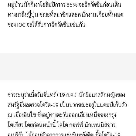
หมู่บ้านนักกีฬาโอลิมปิกราว 85% จะฉีดวัคซีนก่อนเดิน
ทางมาถึงญี่ปุ่น ขณะที่สมาชิกและพนักงานเกือบทั้งหมด
ของ IOC จะได้รับการฉีดวัคซีนเช่นกัน
ข่าวระบุว่าเมื่อวันจันทร์ (19 ก.ค.) นักยิมนาสติกหญิงของ
สหรัฐมีผลตรวจโควิด-19 เป็นบวกขณะอยู่ในแคมป์เก็บตัว
ณ เมืองอินไซ ซึ่งอยู่ทางตะวันออกเฉียงเหนือของกรุง
โตเกียว โดยก่อนหน้านี้ โคโค กอฟฟ์ นักเทนนิสชาว
อเมริกัน ได้ถอนตัวจากการแข่งขันหลังติดเชื้อโควิด-19