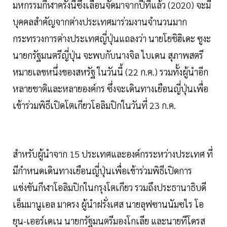
มหกรรมกีฬาครั้งนี้ซึ่งเลื่อนจัดมาจากปีที่แล้ว (2020) จะมี
บุคคลสำคัญจากต่างประเทศมาร่วมงานจำนวนมาก
กระทรวงการต่างประเทศญี่ปุ่นแถลงว่า นายโยชิฮิเดะ ซูงะ
นายกรัฐมนตรีญี่ปุ่น จะพบกับนางจิล ไบเดน สุภาพสตรี
หมายเลขหนึ่งของสหรัฐ ในวันนี้ (22 ก.ค.) รวมทั้งผู้นำอีก
หลายชาติและหลายองค์กร ซึ่งจะเดินทางเยือนญี่ปุ่นเพื่อ
เข้าร่วมพิธีเปิดโตเกียวโอลิมปิกในวันที่ 23 ก.ค.
สำหรับผู้นำจาก 15 ประเทศและองค์กรระหว่างประเทศ ที่
มีกำหนดเดินทางเยือนญี่ปุ่นเพื่อเข้าร่วมพิธีเปิดการ
แข่งขันกีฬาโอลิมปิกในกรุงโตเกียว รวมถึงประธานาธิบดี
เอ็มมานูเอล มาครง ผู้นำฝรั่งเศส นายลุฟซานนัมซไร โอ
ยุน-เออร์เดเน นายกรัฐมนตรีมองโกเลีย และนายทีโดรส