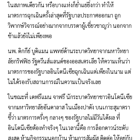
ในสภาพเดียวกัน หรือบางแห่งก็ย่ำแย่ยิ่งกว่า ทำให้
มาตรการฉุกเฉินครั้งล่าสุดที่รัฐบาลประกาศออกมา ถูก
วิพากษ์วิจารณ์อย่างมากจากบรรดาผู้เชี่ยวชาญว่า นอกจาก
ช้าแล้วยังไม่เพียงพอ
นพ. ดิกกีย์ บูดิแมน แพทย์ด้านระบาดวิทยาจากมหาวิทยา
ลัยกริฟฟิธ รัฐควีนส์แลนด์ของออสเตรเลีย ให้ความเห็นว่า
มาตรการของรัฐบาลอินโดนีเซียฉุกเฉินแต่เพียงในนาม แต่
ไม่ได้รองรับสถานการณ์ในความเป็นจริงเลย
ในขณะที่ เดฟรีแมน จาฟรี นักระบาดวิทยาชาวอินโดนีเซีย
จากมหาวิทยาลัยอันดาลาส ในเมืองปาดัง บนเกาะสุมาตรา
ชี้ว่า มาตรการครึ่งๆ กลางๆ ของรัฐบาลไม่มีวันได้ผล ที่
อินโดนีเซียต้องทำจริงๆ ในเวลานี้คือ การล็อกดาวน์ระดับ
สูงสุด ห้ามกิจกรรมนอกบ้าน ห้ามการสัมผัส ติดต่อ ให้อยู่กับ