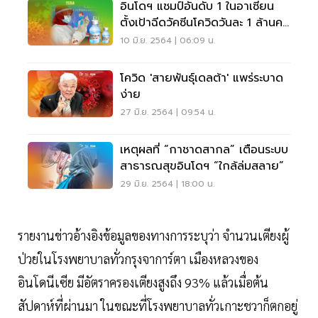
อินโดฯ แชมป์อันดับ 1 ในอาเซียน
ตั้งเป้าฉีดวัคซีนโควิดวันละ 1 ล้านคน
ในเดือนก.ค.
10 มิ.ย. 2564 | 06:09 น.
โควิด 'สายพันธุ์เดลต้า' แพร่ระบาด
ง่าย
27 มิ.ย. 2564 | 09:54 น.
เหตุผลที่ “กาชาดสากล” เตือนระบบ
สาธารณสุขอินโดฯ “ใกล้ล่มสลาย”
29 มิ.ย. 2564 | 18:00 น.
รายงานข่าวอ้างอิงข้อมูลของทางการระบุว่า จำนวนเตียงผู้
ป่วยในโรงพยาบาลทั่วกรุงจาการ์ตา เมืองหลวงของ
อินโดนีเซีย มีอัตราครองเตียงสูงถึง 93% แล้วเมื่อต้น
สัปดาห์ที่ผ่านมา ในขณะที่โรงพยาบาลทั่วเกาะชวาก็ตกอยู่