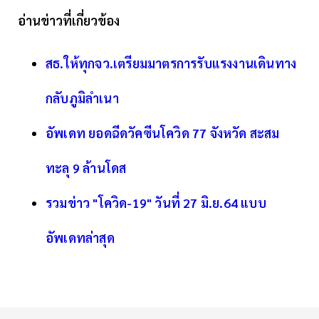
อ่านข่าวที่เกี่ยวข้อง
สธ.ให้ทุกจว.เตรียมมาตรการรับแรงงานเดินทาง
กลับภูมิลำเนา
อัพเดท ยอดฉีดวัคซีนโควิด 77 จังหวัด สะสม
ทะลุ 9 ล้านโดส
รวมข่าว "โควิด-19" วันที่ 27 มิ.ย.64 แบบ
อัพเดทล่าสุด