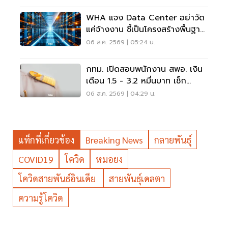
WHA แจง Data Center อย่าวัด
แค่จ้างงาน ชี้เป็นโครงสร้างพื้นฐาน
เศรษฐกิจดิจิทัล
06 ส.ค. 2569 | 05:24 น.
กทม. เปิดสอบพนักงาน สพอ. เงิน
เดือน 1.5 - 3.2 หมื่นบาท เช็ก
เงื่อนไข-วิธีสมัครที่นี่
06 ส.ค. 2569 | 04:29 น.
แท็กที่เกี่ยวข้อง
Breaking News
กลายพันธุ์
COVID19
โควิด
หมอยง
โควิดสายพันธ์อินเดีย
สายพันธุ์เดลตา
ความรู้โควิด