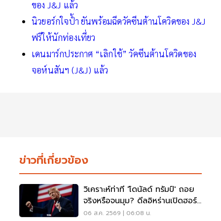
ของ J&J แล้ว
นิวยอร์กใจป้ำ ยันพร้อมฉีดวัคซีนต้านโควิดของ J&J
ฟรีให้นักท่องเที่ยว
เดนมาร์กประกาศ “เลิกใช้” วัคซีนต้านโควิดของ
จอห์นสันฯ (J&J) แล้ว
ข่าวที่เกี่ยวข้อง
วิเคราะห์ท่าที 'โดนัลด์ ทรัมป์' ถอย
จริงหรือจนมุม? ดีลอิหร่านเปิดฮอร์
มุซ
06 ส.ค. 2569 | 06:08 น.