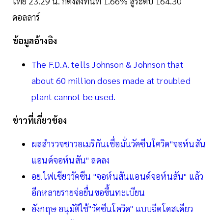
ไทย 23.29 น. ก็ดิ่งลงทันที 1.66% สู่ระดับ 164.30
ดอลลาร์
ข้อมูลอ้างอิง
The F.D.A. tells Johnson & Johnson that
about 60 million doses made at troubled
plant cannot be used.
ข่าวที่เกี่ยวข้อง
ผลสำรวจชาวอเมริกันเชื่อมั่นวัคซีนโควิด"จอห์นสัน
แอนด์จอห์นสัน" ลดลง
อย.ไฟเขียววัคซีน "จอห์นสันแอนด์จอห์นสัน" แล้ว
อีกหลายรายจ่อยื่นขอขึ้นทะเบียน
อังกฤษ อนุมัติใช้"วัคซีนโควิด" แบบฉีดโดสเดียว