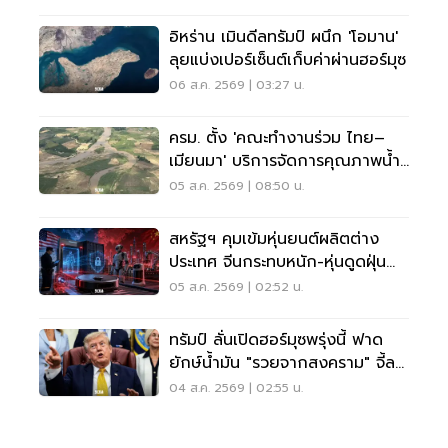
อิหร่าน เมินดีลทรัมป์ ผนึก 'โอมาน'
ลุยแบ่งเปอร์เซ็นต์เก็บค่าผ่านฮอร์มุซ
06 ส.ค. 2569 | 03:27 น.
ครม. ตั้ง 'คณะทำงานร่วม ไทย–
เมียนมา' บริการจัดการคุณภาพน้ำ
ข้ามแดน
05 ส.ค. 2569 | 08:50 น.
สหรัฐฯ คุมเข้มหุ่นยนต์ผลิตต่าง
ประเทศ จีนกระทบหนัก-หุ่นดูดฝุ่น
โดนด้วย
05 ส.ค. 2569 | 02:52 น.
ทรัมป์ ลั่นเปิดฮอร์มุซพรุ่งนี้ ฟาด
ยักษ์น้ำมัน "รวยจากสงคราม" จี้ลด
ราคาด่วน
04 ส.ค. 2569 | 02:55 น.