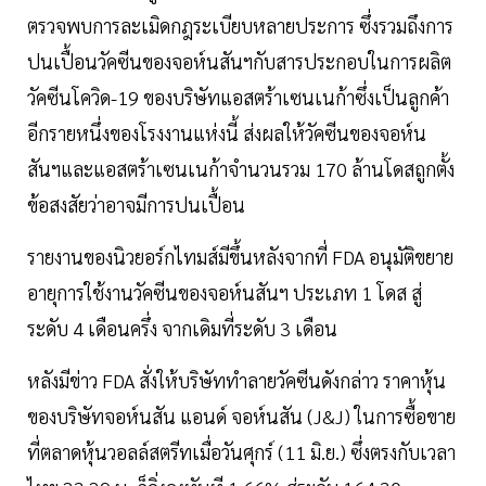
ตรวจพบการละเมิดกฎระเบียบหลายประการ ซึ่งรวมถึงการ
ปนเปื้อนวัคซีนของจอห์นสันฯกับสารประกอบในการผลิต
วัคซีนโควิด-19 ของบริษัทแอสตร้าเซนเนก้าซึ่งเป็นลูกค้า
อีกรายหนึ่งของโรงงานแห่งนี้ ส่งผลให้วัคซีนของจอห์น
สันฯและแอสตร้าเซนเนก้าจำนวนรวม 170 ล้านโดสถูกตั้ง
ข้อสงสัยว่าอาจมีการปนเปื้อน
รายงานของนิวยอร์กไทมส์มีขึ้นหลังจากที่ FDA อนุมัติขยาย
อายุการใช้งานวัคซีนของจอห์นสันฯ ประเภท 1 โดส สู่
ระดับ 4 เดือนครึ่ง จากเดิมที่ระดับ 3 เดือน
หลังมีข่าว FDA สั่งให้บริษัททำลายวัคซีนดังกล่าว ราคาหุ้น
ของบริษัทจอห์นสัน แอนด์ จอห์นสัน (J&J) ในการซื้อขาย
ที่ตลาดหุ้นวอลล์สตรีทเมื่อวันศุกร์ (11 มิ.ย.) ซึ่งตรงกับเวลา