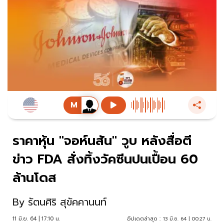
ราคาหุ้น "จอห์นสัน" วูบ หลังสื่อตี
ข่าว FDA สั่งทิ้งวัคซีนปนเปื้อน 60
ล้านโดส
By
รัตนศิริ สุขัคคานนท์
11 มิ.ย. 64 | 17:10 น.
อัปเดตล่าสุด :
13 มิ.ย. 64 | 00:27 น.