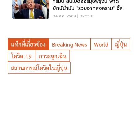
ทรัมป์ ลั่นเปิดฮอร์มุซพรุ่งนี้ ฟาด
ยักษ์น้ำมัน "รวยจากสงคราม" จี้ลด
ราคาด่วน
04 ส.ค. 2569 | 02:55 น.
แท็กที่เกี่ยวข้อง
Breaking News
World
ญี่ปุ่น
โควิด-19
ภาวะฉุกเฉิน
สถานการณ์โควิดในญี่ปุ่น