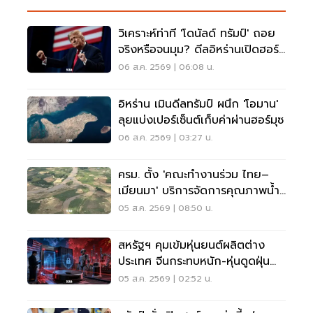
วิเคราะห์ท่าที 'โดนัลด์ ทรัมป์' ถอย
จริงหรือจนมุม? ดีลอิหร่านเปิดฮอร์
มุซ
06 ส.ค. 2569 | 06:08 น.
อิหร่าน เมินดีลทรัมป์ ผนึก 'โอมาน'
ลุยแบ่งเปอร์เซ็นต์เก็บค่าผ่านฮอร์มุซ
06 ส.ค. 2569 | 03:27 น.
ครม. ตั้ง 'คณะทำงานร่วม ไทย–
เมียนมา' บริการจัดการคุณภาพน้ำ
ข้ามแดน
05 ส.ค. 2569 | 08:50 น.
สหรัฐฯ คุมเข้มหุ่นยนต์ผลิตต่าง
ประเทศ จีนกระทบหนัก-หุ่นดูดฝุ่น
โดนด้วย
05 ส.ค. 2569 | 02:52 น.