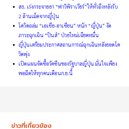
สธ. เร่งกระจายยา “ฟาวิพิราเวียร์”ให้ทั่วถึงหลังรับ
2 ล้านเม็ดจากญี่ปุ่น
โควิดถล่ม “เอเชีย-อาเซียน” หนัก “ญี่ปุ่น” งัด
ภาวะฉุกเฉิน “ปินส์” ป่วยใหม่เฉียดหมื่น
ญี่ปุ่นเตรียมประกาศสถานการณ์ฉุกเฉินหลังยอดโค
วิดพุ่ง
เปิดแผนจัดซื้อวัคซีนของรัฐบาลญี่ปุ่น มั่นใจเพียง
พอฉีดให้ทุกคนเดือนก.ย.นี้
ข่าวที่เกี่ยวข้อง