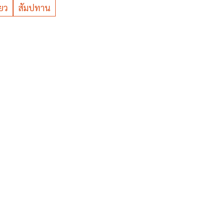
ยว
สัมปทาน