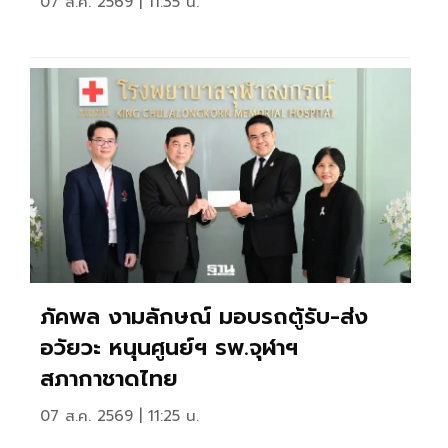
07 ส.ค. 2569 | 11:35 น.
ภัคพล งามลักษณ์ มอบรถตู้รับ-ส่ง
อวัยวะ หนุนศูนย์ฯ รพ.จุฬาฯ
สภากาชาดไทย
07 ส.ค. 2569 | 11:25 น.