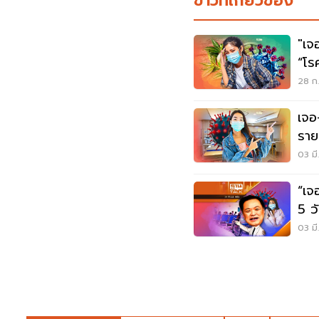
ข่าวที่เกี่ยวข้อง
"เจ
“โร
ยาร
28 ก.
เจอ
รายล
03 มี
“เจ
5 ว
03 มี