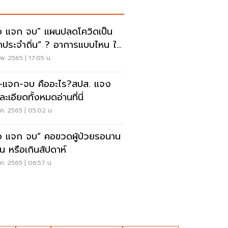
อ แจก จบ" แผนปลดโควิดเป็น
คประจำถิ่น” ? อาการแบบไหน ใช้
ักษาสูตรอะไร
พ. 2565 | 17:05 น.
-แจก-จบ คืออะไร?สปส. แจง
ะเอียดทั้งหมดอ่านที่นี่
.ค. 2565 | 05:02 น.
อ แจก จบ” คอขวดผู้ป่วยรอนาน
ัน หรือเกินสัปดาห์
.ค. 2565 | 06:57 น.