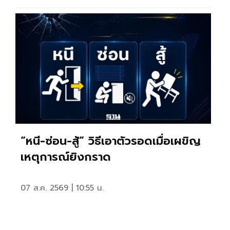
“หนี-ซ่อน-สู้” วิธีเอาตัวรอดเมื่อเผขิญ
เหตุการณ์ยิงกราด
07 ส.ค. 2569 | 10:55 น.