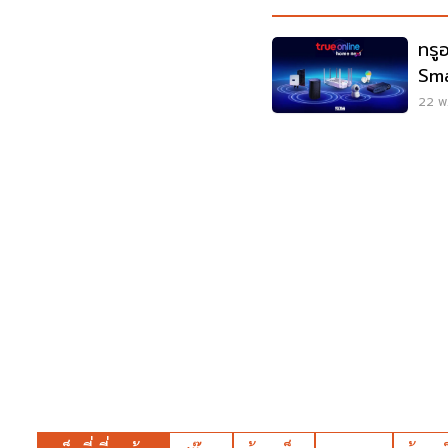
ทรู
Sm
22 พ.