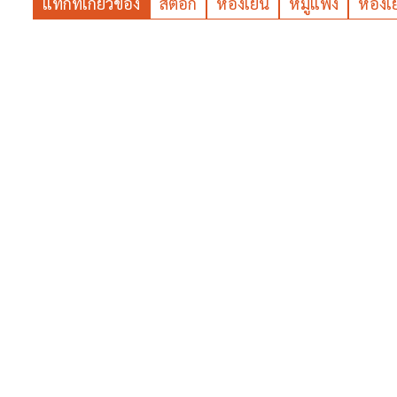
แท็กที่เกี่ยวข้อง
สต๊อก
ห้องเย็น
หมูแพง
ห้องเ