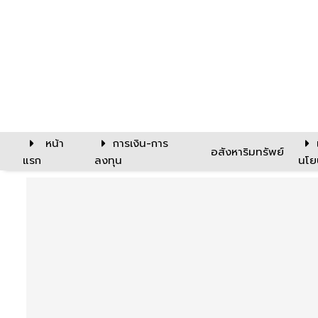
หน้า
การเงิน-การ
อสังหาริมทรัพย์
แรก
ลงทุน
นโย