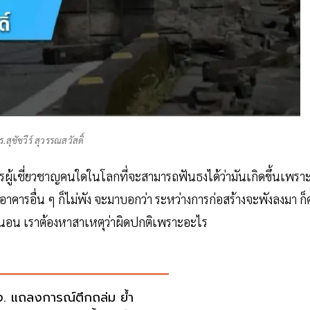
ร.สุชัชวีร์ สุวรรณสวัสดิ์
กรผู้เชี่ยวชาญคนใดในโลกที่จะสามารถฟันธงได้ว่ามันเกิดขึ้นเพรา
คารอื่น ๆ ก็ไม่พัง จะมาบอกว่า ระหว่างการก่อสร้างจะพังลงมา ก็
ิแน่นอน เราต้องหาสาเหตุว่าผิดปกติเพราะอะไร
. แถลงการณ์ตึกถล่ม ย้ำ