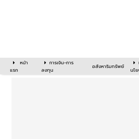
หน้า
การเงิน-การ
อสังหาริมทรัพย์
แรก
ลงทุน
นโย