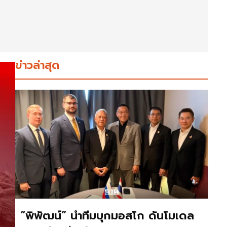
ข่าวล่าสุด
“พิพัฒน์” นำทีมบุกมอสโก ดันโมเดล