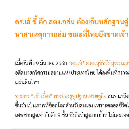
ดร.เอ้ ชี้ ตึก สตง.ถล่ม ต้องเก็บหลักฐาน
หาสาเหตุการถล่ม ขณะที่ไทยยังขาดเจ้
เมื่อวันที่ 29 มีนาคม 2568 “
ดร.เอ้
”
ศ.ดร.สุชัชวีร์ สุวรรณสว
อดีตนายกวิศกรรมสถานแห่งประเทศไทย ได้ลงพื้นที่ตรวจสอ
แผ่นดินไหว
รายการ “เข้าเรื่อง” ทางช่องยูทูปฐานเศรษฐกิจ
สนทนาถึงเบื
ขึ้นว่า เป็นภาพที่ช็อกโลกสำหรับตนเอง เพราะตลอดชีวิตไม
เศษซากสูงเท่ากับตึก 9 ชั้น ซึ่งถือว่าสูงมาก ย้ำว่าไม่เ