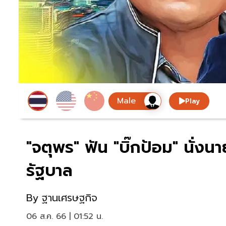
Play
"จตุพร" ฟัน "บิ๊กป้อม" นั่ง
รัฐบาล
By
ฐานเศรษฐกิจ
06 ส.ค. 66 | 01:52 น.