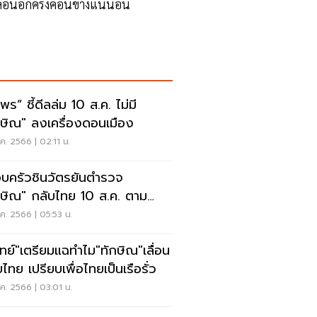
ื่อนอีกครั้งค่อนข้างแน่นอน
พร” ชี้ดีลล่ม 10 ส.ค. ไม่มี
กษิณ" ลงเครื่องดอนเมือง
ค. 2566 | 02:11 น.
บครัวชินวัตรยันตำรวจ
กษิณ" กลับไทย 10 ส.ค. ตาม
นดเดิม
ค. 2566 | 05:53 น.
วิทย์"เตรียมแฉทำไม"ทักษิณ"เลื่อน
ไทย เปรียบเพื่อไทยเป็นเรือรั่ว
ค. 2566 | 03:01 น.