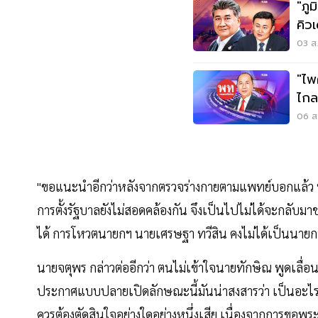
"ภู
คิว
นี้
03 ส.
"ไพ
ไกล
06 ส.
"ขอแนะนำอีกว่าหลังจากตรวจร่างกายตามแพทย์บอกแล้ว หม
การตั้งรัฐบาลยังไม่สอดคล้องกัน จึงเป็นไปไม่ได้จะกลับมาช
ได้ การโหวตนายกฯ นายเศรษฐา ทวีสิน คงไม่ได้เป็นนายก
นายจตุพร กล่าวต่ออีกว่า ตนไม่เข้าใจนายทักษิณ พูดเลื่
ประกาศแบบปลายเปิดลักษณะนี้มันน่าสงสารว่า เป็นอะไรมา
ควรต้องตัดสินใจอย่างใดอย่างหนึ่งเสีย เนื่องจากการข