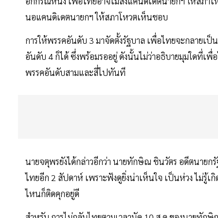
อีกกรณีหนึ่ง เพื่อไทยอาจไม่ส่งแคนดิเดตนายกฯ ให้สภาโห
นอแคนดิเดตนายกฯ ให้สภาโหวตเห็นชอบ
การให้พรรคอันดับ 3 มาจัดตั้งรัฐบาล เพื่อไทยจะกลายเป็
อันดับ 4 ก็ได้ ซึ่งพร้อมรออยู่ ดังนั้นไม่ว่าอธิบายมุมใดท
พรรคอันดับสามและสี่ไปทันที
นายจตุพรยังได้กล่าวอีกว่า นายทักษิณ ชินวัตร อดีตนายกรั
ไทยอีก 2 สัปดาห์ เพราะฟังดูยิ่งน่าเห็นใจ เป็นห่วง ไม่รู้เ
ไหนก็ติดคุกอยู่ดี
สำหรับ การไม่กลับไทยตามเวลานัด 10 ส.ค.ของนายทักษิณ 