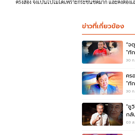
ครั้งสอง จึงเป็นไปไม่ได้เพราะกระชั้นชิดมาก และคงต้องเล
ข่าวที่เกี่ยวข้อง
“จตุ
"ทั
30 ก.
ครอ
"ทั
กำห
30 ก.
"ชู
กลับ
03 ส.