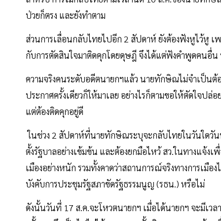
ป่วยก็ตรง และยังทำตาม
ส่วนการเลื่อนกลับไทยไปอีก 2 สัปดาห์ ยังต้องฟังหูไว้หู 
กับการตัดสินใจมาติดคุกโดยดุษฎี จึงได้แต่ฟังคำพูดคนอื่น ทั้ง
ความจริงคนระดับอดีตนายกฯแล้ว นายทักษิณไม่จำเป็นต้องป
ประกาศครั้งเดียวก็ให้มาเลย อย่างไรก็ตามขอให้ตัดใจปล
แต่ต้องติดคุกอยู่ดี
ในช่วง 2 สัปดาห์ที่นายทักษิณระบุจะกลับไทยในวันใดวันหนึ่ง
ตั้งรัฐบาลอย่างเข้มข้น และต้องยกมือไหว้ สว.ในทางแจ้งเพื่
เมืองอย่างหนัก รวมทั้งคาดว่าสถานการณ์จริงทางการเมืองไทย
บังคับการประชุมรัฐสภาขัดรัฐธรรมนูญ (รธน.) หรือไม่
ดังนั้นวันที่ 17 ส.ค.จะโหวตนายกฯ เมื่อได้นายกฯ จะมีเ