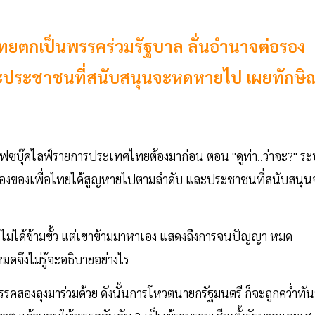
ื่อไทยตกเป็นพรรคร่วมรัฐบาล ลั่นอำนาจต่อรอง
ะประชาชนที่สนับสนุนจะหดหายไป เผยทักษิ
ุ๊คไลฟ์รายการประเทศไทยต้องมาก่อน ตอน "ดูท่า..ว่าจะ?" ระบ
ต่อรองของเพื่อไทยได้สูญหายไปตามลำดับ และประชาชนที่สนับสนุน
 ไม่ได้ข้ามขั้ว แต่เขาข้ามมาหาเอง แสดงถึงการจนปัญญา หมด
จึงไม่รู้จะอธิบายอย่างไร
มีพรรคสองลุงมาร่วมด้วย ดังนั้นการโหวตนายกรัฐมนตรี ก็จะถูกคว่ำทันท