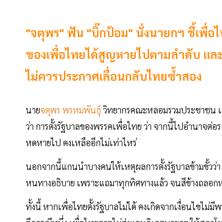
"จตุพร" ฟัน "บิ๊กป้อม" นั่งนายกฯ ชี้เพ
ของเพื่อไทยได้สูญหายไปตามลำดับ แล
ไม่ควรประกาศเลื่อนกลับไทยซ้ำสอง
นาย
จตุพร พรหมพันธุ์
วิทยากรคณะหลอมรวมประชาชน เฟซบ
ว่า การตั้งรัฐบาลของพรรคเพื่อไทย ว่า จากนี้ไปอำนาจ
หดหายไป คงเหลืออีกไม่เท่าไหร่
นอกจากนี้แกนนำบางคนให้เหตุผลการตั้งรัฐบาลข้ามขั้วว่า
หนทางอธิบาย เพราะแถมาทุกทิศทางแล้ว จนสีข้างถลอกหมด
ทั้งนี้ หากเพื่อไทยตั้งรัฐบาลไม่ได้ คงเกิดจากเงื่อนไขไม่