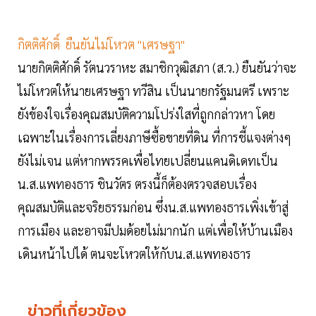
กิตติศักดิ์ ยืนยันไม่โหวต "เศรษฐา"
นายกิตติศักดิ์ รัตนวราหะ สมาชิกวุฒิสภา (ส.ว.) ยืนยันว่าจะ
ไม่โหวตให้นายเศรษฐา ทวีสิน เป็นนายกรัฐมนตรี เพราะ
ยังข้องใจเรื่องคุณสมบัติความโปร่งใสที่ถูกกล่าวหา โดย
เฉพาะในเรื่องการเลี่ยงภาษีซื้อขายที่ดิน ที่การชี้แจงต่างๆ
ยังไม่เจน แต่หากพรรคเพื่อไทยเปลี่ยนแคนดิเดทเป็น
น.ส.แพทองธาร ชินวัตร ตรงนี้ก็ต้องตรวจสอบเรื่อง
คุณสมบัติและจริยธรรมก่อน ซึ่งน.ส.แพทองธารเพิ่งเข้าสู่
การเมือง และอาจมีปมด้อยไม่มากนัก แต่เพื่อให้บ้านเมือง
เดินหน้าไปได้ ตนจะโหวตให้กับน.ส.แพทองธาร
ข่าวที่เกี่ยวข้อง