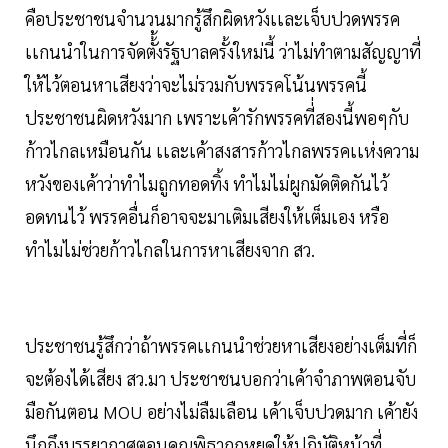
คือประชาชนจำนวนมากรู้สึกผิดหวังเเละเจ็บปวดพรรค
เเกนนำในการจัดตั้้งรัฐบาลครั้งใหม่นี้ ว่าไม่ทำตามสัญญาที่
ให้ไว้ตอนหาเสียงว่าจะไม่รวมกับพรรคโน้นพรรคนี้
ประชาชนผิดหวังมาก เพราะเค้ารักพรรคที่่สองนี้พอๆกับ
ก้าวไกลเหมือนกัน เเละเค้าสงสารก้าวไกลพรรคเเห่งความ
หวังของเค้าว่าทำไมถูกทอดทิ้ง ทำไมไม่ผูกมัดติดกันไว้
อดทนไว้ พรรคอื่นก็อาจจะมาเติมเสียงให้เต็มเอง หรือ
ทำไมไม่ช่วยก้าวไกลในการหาเสียงจาก สว.
ประชาชนรู้สึกว่าถ้าพรรคเเกนนำช่วยหาเสียงอย่างเต็มที่ก็
จะต้องได้เสียง สว.มา ประชาชนบอกว่าเค้าจำภาพตอนจับ
มือกันตอน MOU อย่างไม่ลืมเลือน เค้าเจ็บปวดมาก เค้ายัง
นึกถึงบรรยากาศตอนคุณพิธาถูกหยุดให้ปฏิบัติหน้าที่