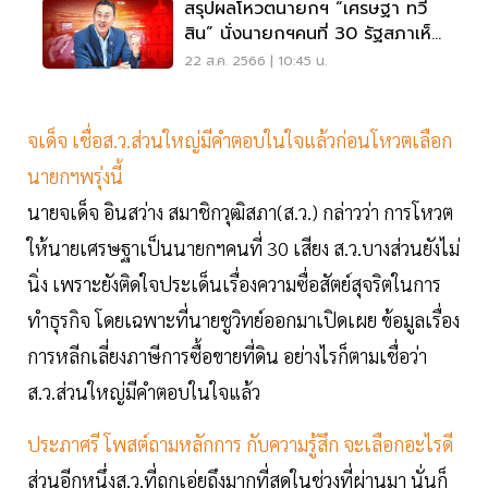
สรุปผลโหวตนายกฯ “เศรษฐา ทวี
สิน” นั่งนายกฯคนที่ 30 รัฐสภาเห็น
ชอบ 482 เสียง
22 ส.ค. 2566 | 10:45 น.
จเด็จ เชื่อส.ว.ส่วนใหญ่มีคำตอบในใจแล้วก่อนโหวตเลือก
นายกฯพรุ่งนี้
นายจเด็จ อินสว่าง สมาชิกวุฒิสภา(ส.ว.) กล่าวว่า การโหวต
ให้นายเศรษฐาเป็นนายกฯคนที่ 30 เสียง ส.ว.บางส่วนยังไม่
นิ่ง เพราะยังติดใจประเด็นเรื่องความซื่อสัตย์สุจริตในการ
ทำธุรกิจ โดยเฉพาะที่นายชูวิทย์ออกมาเปิดเผย ข้อมูลเรื่อง
การหลีกเลี่ยงภาษีการซื้อขายที่ดิน อย่างไรก็ตามเชื่อว่า
ส.ว.ส่วนใหญ่มีคำตอบในใจแล้ว
ประภาศรี โพสต์ถามหลักการ กับความรู้สึก จะเลือกอะไรดี
ส่วนอีกหนึ่งส.ว.ที่ถูกเอ่ยถึงมากที่สุดในช่วงที่ผ่านมา นั่นก็