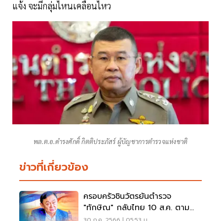
แจ้ง จะมีกลุ่มไหนเคลื่อนไหว
พล.ต.อ.ดำรงศักดิ์ กิตติประภัสร์ ผู้บัญชาการตำรวจแห่งชาติ
ข่าวที่เกี่ยวข้อง
ครอบครัวชินวัตรยันตำรวจ
"ทักษิณ" กลับไทย 10 ส.ค. ตาม
กำหนดเดิม
30 ก.ค. 2566 | 05:53 น.