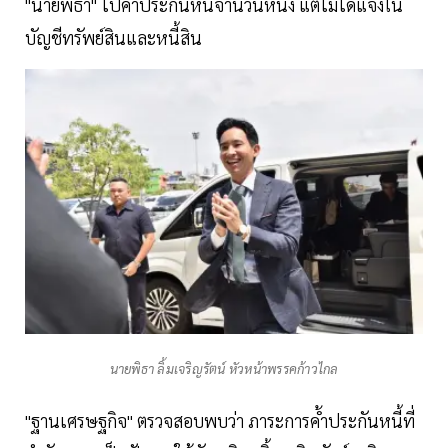
"นายพิธา" ไปค้ำประกันหนี้จำนวนหนึ่ง แต่ไม่ได้แจ้งใน
บัญชีทรัพย์สินและหนี้สิน
นายพิธา ลิ้มเจริญรัตน์ หัวหน้าพรรคก้าวไกล
"ฐานเศรษฐกิจ" ตรวจสอบพบว่า ภาระการค้ำประกันหนี้ที่