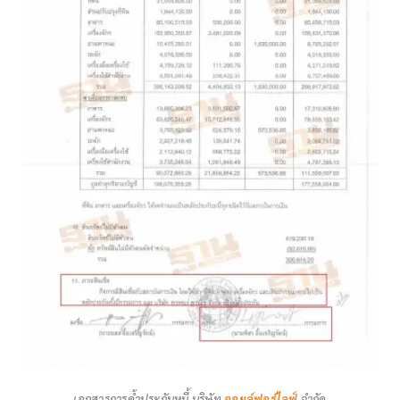
เอกสารการค้ำประกันหนี้ บริษัท
ออยล์ฟอร์ไลฟ์
จำกัด