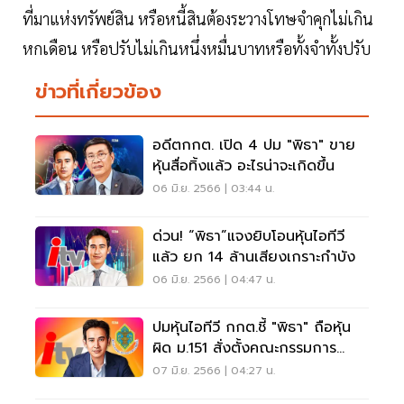
ที่มาแห่งทรัพย์สิน หรือหนี้สินต้องระวางโทษจำคุกไม่เกิน
หกเดือน หรือปรับไม่เกินหนึ่งหมื่นบาทหรือทั้งจำทั้งปรับ
ข่าวที่เกี่ยวข้อง
อดีตกกต. เปิด 4 ปม "พิธา" ขาย
หุ้นสื่อทิ้งแล้ว อะไรน่าจะเกิดขึ้น
06 มิ.ย. 2566 | 03:44 น.
ด่วน! “พิธา”แจงยิบโอนหุ้นไอทีวี
แล้ว ยก 14 ล้านเสียงเกราะกำบัง
06 มิ.ย. 2566 | 04:47 น.
ปมหุ้นไอทีวี กกต.ชี้ "พิธา" ถือหุ้น
ผิด ม.151 สั่งตั้งคณะกรรมการ
ไต่สวน
07 มิ.ย. 2566 | 04:27 น.