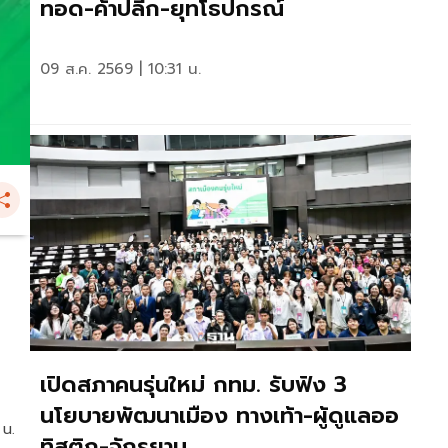
ทอด-ค้าปลีก-ยุทโธปกรณ์
09 ส.ค. 2569 | 10:31 น.
เปิดสภาคนรุ่นใหม่ กทม. รับฟัง 3
นโยบายพัฒนาเมือง ทางเท้า-ผู้ดูแลออ
 น.
ทิสติก-จักรยาน