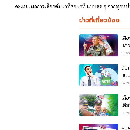
คะแนนผลการเลือกตั้ง นาทีต่อนาที แบบสด ๆ จากทุกหน่
ข่าวที่เกี่ยวข้อง
เลื
แล้
พิจ
13 พ.
นับ
แบบเ
14 พ.
เลื
เสี
เอาผ
14 พ.
ผลเ