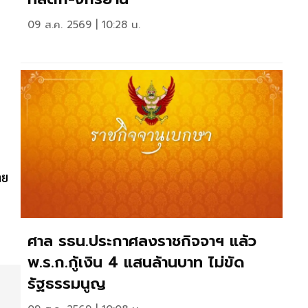
09 ส.ค. 2569 | 10:28 น.
าย
ศาล รธน.ประกาศลงราชกิจจาฯ แล้ว
พ.ร.ก.กู้เงิน 4 แสนล้านบาท ไม่ขัด
รัฐธรรมนูญ