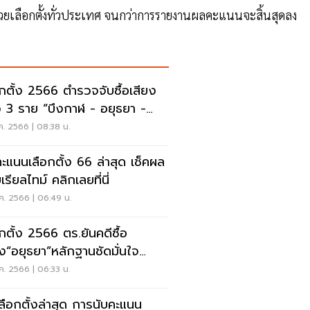
วยเลือกตั้งทั่วประเทศ จนกว่าการรายงานผลคะแนนจะสิ้นสุดลง
อกตั้ง 2566 ตำรวจจับซื้อเสียง
ว 3 ราย “บึงกาฬ - อยุธยา -
ิตร”
ค. 2566 | 08:38 น.
คะแนนเลือกตั้ง 66 ล่าสุด เช็คผล
รียลไทม์ คลิกเลยที่นี่
ค. 2566 | 06:49 น.
อกตั้ง 2566 ตร.ยันคดีซื้อ
ยง“อยุธยา”หลักฐานชัดมั่นใจ
ิดได้
ค. 2566 | 06:33 น.
ลือกตั้งล่าสุด การนับคะแนน