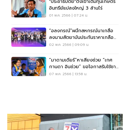
"ประชาธิปัตย์"ตั้งเป้าเติมทุนเกษตร
อินทรีย์แปลงใหญ่ 3 ล้านไร่
01 พ.ค. 2566 | 07:24 น.
“อลงกรณ์”ผนึกสหกรณ์นาเกลือ
ลงนามสัตยาบันประกันราคาเกลือ
ขั้นต่ำ
02 พ.ค. 2566 | 09:09 น.
“มาดามเดียร์”หาเสียงช่วย “เกศ
กานดา อินช่วย” ขอโอกาสรับใช้ชาว
คลองสามวา
07 พ.ค. 2566 | 13:58 น.