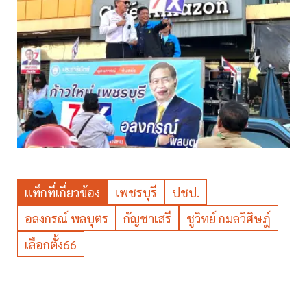
แท็กที่เกี่ยวข้อง
เพชรบุรี
ปชป.
อลงกรณ์ พลบุตร
กัญชาเสรี
ชูวิทย์ กมลวิศิษฎ์
เลือกตั้ง66