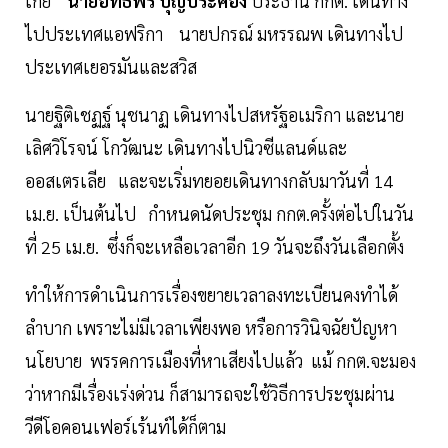
เกีย
นายอิทธิพร บุญประคอง
ประธาน กกต. เดินทาง
ไปประเทศแอฟริกา นายปกรณ์ มหรรณพ เดินทางไป
ประเทศเยอรมันและสวิส
นายฐิติเชฏฐ์ นุชนาฏ เดินทางไปสหรัฐอเมริกา และนาย
เลิศวิโรจน์ โกวัฒนะ เดินทางไปนิวซีแลนด์และ
ออสเตรเลีย และจะเริ่มทยอยเดินทางกลับมาวันที่ 14
เม.ย. เป็นต้นไป กำหนดนัดประชุม กกต.ครั้งต่อไปในวัน
ที่ 25 เม.ย. ซึ่งก็จะเหลือเวลาอีก 19 วันจะถึงวันเลือกตั้ง
ทำให้การดำเนินการเรื่องขยายเวลาลงทะเบียนคงทำได้
ลำบาก เพราะไม่มีเวลาเพียงพอ หรือการวินิจฉัยปัญหา
นโยบาย พรรคการเมืองที่หาเสียงไปแล้ว แม้ กกต.จะมอง
ว่าหากมีเรื่องเร่งด่วน ก็สามารถจะใช้วิธีการประชุมผ่าน
วีดีโอคอนเฟอร์เร้นท์ได้ก็ตาม