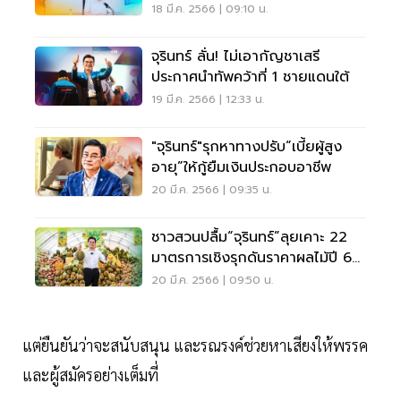
ด้านอาหาร
18 มี.ค. 2566 | 09:10 น.
จุรินทร์ ลั่น! ไม่เอากัญชาเสรี
ประกาศนำทัพคว้าที่ 1 ชายแดนใต้
19 มี.ค. 2566 | 12:33 น.
"จุรินทร์"รุกหาทางปรับ“เบี้ยผู้สูง
อายุ”ให้กู้ยืมเงินประกอบอาชีพ
20 มี.ค. 2566 | 09:35 น.
ชาวสวนปลื้ม“จุรินทร์”ลุยเคาะ 22
มาตรการเชิงรุกดันราคาผลไม้ปี 66
พุ่งต่อ
20 มี.ค. 2566 | 09:50 น.
แต่ยืนยันว่าจะสนับสนุน และรณรงค์ช่วยหาเสียงให้พรรค
และผู้สมัครอย่างเต็มที่