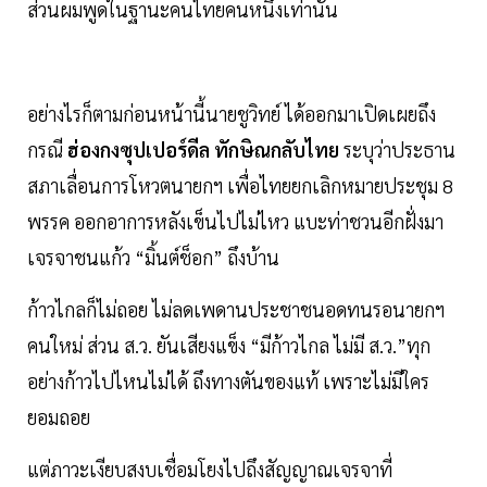
ส่วนผมพูดในฐานะคนไทยคนหนึ่งเท่านั้น
อย่างไรก็ตามก่อนหน้านี้นายชูวิทย์ ได้ออกมาเปิดเผยถึง
กรณี
ฮ่องกงซุปเปอร์ดีล
ทักษิณกลับไทย
ระบุว่าประธาน
สภาเลื่อนการโหวตนายกฯ เพื่อไทยยกเลิกหมายประชุม 8
พรรค ออกอาการหลังเข็นไปไม่ไหว แบะท่าชวนอีกฝั่งมา
เจรจาชนแก้ว “มิ้นต์ช็อก” ถึงบ้าน
ก้าวไกลก็ไม่ถอย ไม่ลดเพดานประชาชนอดทนรอนายกฯ
คนใหม่ ส่วน ส.ว. ยันเสียงแข็ง “มีก้าวไกล ไม่มี ส.ว.”ทุก
อย่างก้าวไปไหนไม่ได้ ถึงทางตันของแท้ เพราะไม่มีใคร
ยอมถอย
แต่ภาวะเงียบสงบเชื่อมโยงไปถึงสัญญาณเจรจาที่