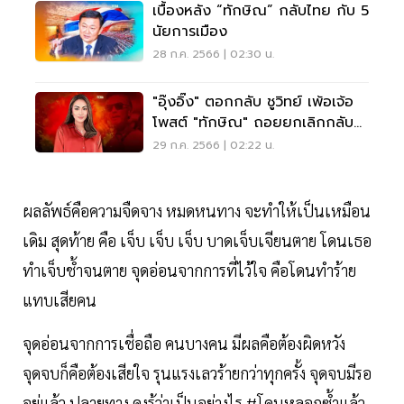
เบื้องหลัง “ทักษิณ” กลับไทย กับ 5
นัยการเมือง
28 ก.ค. 2566 | 02:30 น.
"อุ๊งอิ๊ง" ตอกกลับ ชูวิทย์ เพ้อเจ้อ
โพสต์ "ทักษิณ" ถอยยกเลิกกลับ
ไทย
29 ก.ค. 2566 | 02:22 น.
ผลลัพธ์คือความจืดจาง หมดหนทาง จะทำให้เป็นเหมือน
เดิม สุดท้าย คือ เจ็บ เจ็บ เจ็บ บาดเจ็บเจียนตาย โดนเธอ
ทำเจ็บช้ำจนตาย จุดอ่อนจากการที่ไว้ใจ คือโดนทำร้าย
แทบเสียคน
จุดอ่อนจากการเชื่อถือ คนบางคน มีผลคือต้องผิดหวัง
จุดจบก็คือต้องเสียใจ รุนแรงเลวร้ายกว่าทุกครั้ง จุดจบมีรอ
อยู่แล้ว ปลายทาง คงรู้ว่าเป็นอย่างไร #โดนหลอกซ้ำแล้ว