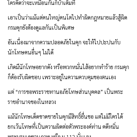
ใครคิดว่าจะเหมือนกันก็บ้าเต็มที
เอาเป็นว่าแม้แต่คนใหญ่คนโตไปทำผิดกฎหมายแล้วสู้ผิด
กรมคุกยังต้องดูแลกันเป็นพิเศษ
อันเนื่องมาจากความปลอดภัยในคุก จะให้ไปปะปนกับ
นักโทษคนอื่นๆ ไม่ได้
เกิดมีนักโทษอยากดัง หรือพวกหมั่นไส้อยากทำร้าย กรมคุก
ก็ต้องรับผิดชอบ เพราะอยู่ในความควบคุมของตนเอง
แต่ “การขอพระราชทานอภัยโทษส่วนบุคคล” เป็นพระ
ราชอำนาจของในหลวง
แม้นักโทษเด็ดขาดชายในคุกมีสิทธิ์ยื่นขอ แต่ไม่มีใครได้
ยกเว้นโทษที่เป็นความผิดต่อตัวพระองค์ท่าน คดีหมิ่น
พระบรมเดชานุภาพ หรือ ม.112 นั่นเอง