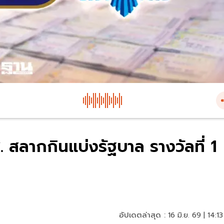
สลากกินแบ่งรัฐบาล รางวัลที่ 1
อัปเดตล่าสุด :
16 มิ.ย. 69 | 14:13