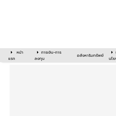
หน้า
การเงิน-การ
อสังหาริมทรัพย์
แรก
ลงทุน
นโย