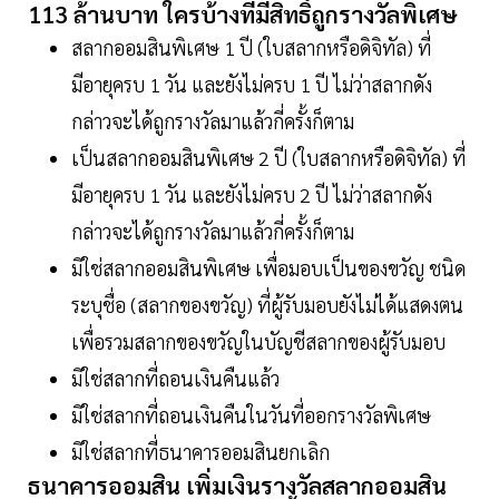
113 ล้านบาท ใครบ้างที่มีสิทธิ์ถูกรางวัลพิเศษ
สลากออมสินพิเศษ 1 ปี (ใบสลากหรือดิจิทัล) ที่
มีอายุครบ 1 วัน และยังไม่ครบ 1 ปี ไม่ว่าสลากดัง
กล่าวจะได้ถูกรางวัลมาแล้วกี่ครั้งก็ตาม
เป็นสลากออมสินพิเศษ 2 ปี (ใบสลากหรือดิจิทัล) ที่
มีอายุครบ 1 วัน และยังไม่ครบ 2 ปี ไม่ว่าสลากดัง
กล่าวจะได้ถูกรางวัลมาแล้วกี่ครั้งก็ตาม
มิใช่สลากออมสินพิเศษ เพื่อมอบเป็นของขวัญ ชนิด
ระบุชื่อ (สลากของขวัญ) ที่ผู้รับมอบยังไม่ได้แสดงตน
เพื่อรวมสลากของขวัญในบัญชีสลากของผู้รับมอบ
มิใช่สลากที่ถอนเงินคืนแล้ว
มิใช่สลากที่ถอนเงินคืนในวันที่ออกรางวัลพิเศษ
มิใช่สลากที่ธนาคารออมสินยกเลิก
ธนาคารออมสิน เพิ่มเงินรางวัลสลากออมสิน