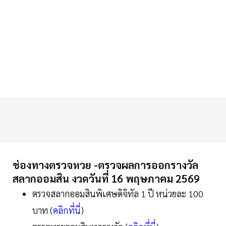
ช่องทางตรวจหวย -ตรวจผลการออกรางวัล
สลากออมสิน งวดวันที่ 16 พฤษภาคม 2569
ตรวจสลากออมสินพิเศษดิจิทัล 1 ปี หน่วยละ 100
บาท (
คลิกที่นี่
)