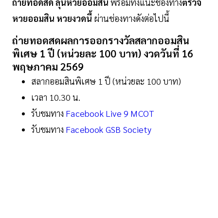
ถ่ายทอดสด
ลุ้นหวยออมสิน
พร้อมทั้งแนะช่องทาง
ตรวจ
หวยออมสิน หวยงวดนี้
ผ่านช่องทางดังต่อไปนี้
ถ่ายทอดสดผลการออกรางวัลสลากออมสิน
พิเศษ 1 ปี (หน่วยละ 100 บาท) งวดวันที่ 16
พฤษภาคม 2569
สลากออมสินพิเศษ 1 ปี (หน่วยละ 100 บาท)
เวลา 10.30 น.
รับชมทาง
Facebook Live 9 MCOT
รับชมทาง
Facebook GSB Society