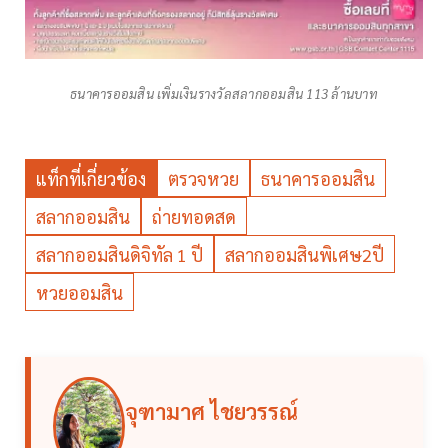
ธนาคารออมสิน เพิ่มเงินรางวัลสลากออมสิน 113 ล้านบาท
แท็กที่เกี่ยวข้อง
ตรวจหวย
ธนาคารออมสิน
สลากออมสิน
ถ่ายทอดสด
สลากออมสินดิจิทัล 1 ปี
สลากออมสินพิเศษ2ปี
หวยออมสิน
จุฑามาศ ไชยวรรณ์