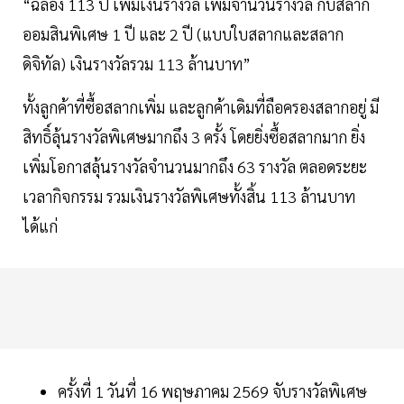
“ฉลอง 113 ปี เพิ่มเงินรางวัล เพิ่มจำนวนรางวัล กับสลาก
ออมสินพิเศษ 1 ปี และ 2 ปี (แบบใบสลากและสลาก
ดิจิทัล) เงินรางวัลรวม 113 ล้านบาท”
ทั้งลูกค้าที่ซื้อสลากเพิ่ม และลูกค้าเดิมที่ถือครองสลากอยู่ มี
สิทธิ์ลุ้นรางวัลพิเศษมากถึง 3 ครั้ง โดยยิ่งซื้อสลากมาก ยิ่ง
เพิ่มโอกาสลุ้นรางวัลจำนวนมากถึง 63 รางวัล ตลอดระยะ
เวลากิจกรรม รวมเงินรางวัลพิเศษทั้งสิ้น 113 ล้านบาท
ได้แก่
ครั้งที่ 1 วันที่ 16 พฤษภาคม 2569 จับรางวัลพิเศษ