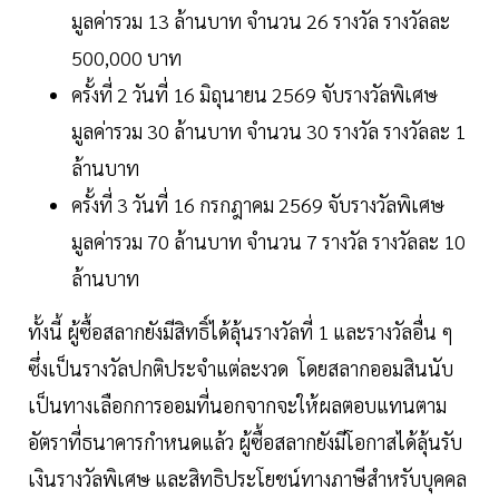
มูลค่ารวม 13 ล้านบาท จำนวน 26 รางวัล รางวัลละ
500,000 บาท
ครั้งที่ 2 วันที่ 16 มิถุนายน 2569 จับรางวัลพิเศษ
มูลค่ารวม 30 ล้านบาท จำนวน 30 รางวัล รางวัลละ 1
ล้านบาท
ครั้งที่ 3 วันที่ 16 กรกฎาคม 2569 จับรางวัลพิเศษ
มูลค่ารวม 70 ล้านบาท จำนวน 7 รางวัล รางวัลละ 10
ล้านบาท
ทั้งนี้ ผู้ซื้อสลากยังมีสิทธิ์ได้ลุ้นรางวัลที่ 1 และรางวัลอื่น ๆ
ซึ่งเป็นรางวัลปกติประจำแต่ละงวด โดยสลากออมสินนับ
เป็นทางเลือกการออมที่นอกจากจะให้ผลตอบแทนตาม
อัตราที่ธนาคารกำหนดแล้ว ผู้ซื้อสลากยังมีโอกาสได้ลุ้นรับ
เงินรางวัลพิเศษ และสิทธิประโยชน์ทางภาษีสำหรับบุคคล