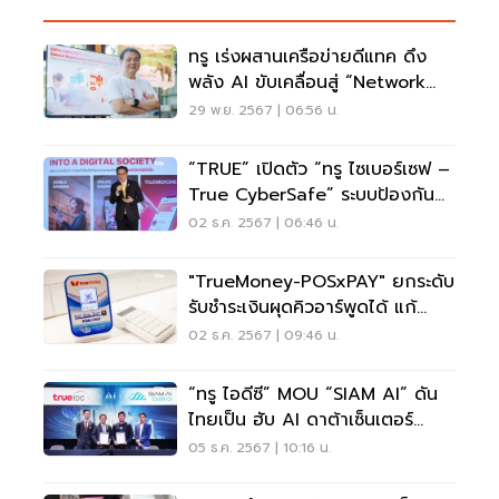
ทรู เร่งผสานเครือข่ายดีแทค ดึง
พลัง AI ขับเคลื่อนสู่ “Network
Modernization”
29 พ.ย. 2567 | 06:56 น.
“TRUE” เปิดตัว “ทรู ไซเบอร์เซฟ –
True CyberSafe” ระบบป้องกัน
ภัยไซเบอร์
02 ธ.ค. 2567 | 06:46 น.
"TrueMoney-POSxPAY" ยกระดับ
รับชำระเงินผุดคิวอาร์พูดได้ แก้
ปัญหาสลิปปลอม
02 ธ.ค. 2567 | 09:46 น.
“ทรู ไอดีซี” MOU “SIAM AI” ดัน
ไทยเป็น ฮับ AI ดาต้าเซ็นเตอร์
ภูมิภาค
05 ธ.ค. 2567 | 10:16 น.