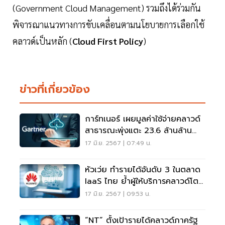
(Government Cloud Management) รวมถึงได้ร่วมกัน
พิจารณาแนวทางการขับเคลื่อนตามนโยบายการเลือกใช้
คลาวด์เป็นหลัก (
Cloud First Policy
)
ข่าวที่เกี่ยวข้อง
การ์ทเนอร์ เผยมูลค่าใช้จ่ายคลาวด์
สาธารณะพุ่งแตะ 23.6 ล้านล้าน
บาท
17 มิ.ย. 2567 | 07:49 น.
หัวเว่ย ทำรายได้อันดับ 3 ในตลาด
IaaS ไทย ย้ำผู้ให้บริการคลาวด์โต
เร็วสุดในโลก
17 มิ.ย. 2567 | 09:53 น.
“NT” ตั้งเป้ารายได้คลาวด์ภาครัฐ