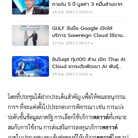
ภายใน 5 ปี มูลค่า 3 หมื่นล้านบาท
26 มิ.ย. 2567 | 09:53 น.
GULF จับมือ Google เปิดให้
บริการ Sovereign Cloud ใช้งาน
"เอไอ"
27 มิ.ย. 2567 | 08:27 น.
อินโนซุส ทุ่ม100 ล้าน เปิด Thai AI
Cloud ยกระดับพัฒนา AI พันธุ์
ไทย
29 มิ.ย. 2567 | 13:00 น.
โดยที่ประชุมได้ฝากประเด็นสำคัญ เพื่อให้คณะอนุกรรม
การฯ ที่จะแต่งตั้งไปประกอบการพิจารณา เช่น การแบ่ง
ระดับชั้นข้อมูลภาครัฐ การเลือกใช้บริการ
คลาวด์
ที่เหมาะ
สมกับการใช้งาน การส่งเสริมการลงทุนบริการ
คลาวด์
ภายในประเทศและแต้มต่อของผู้ให้บริการ
คลาวด์
ไทย รูป