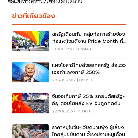
ขัดแย้งทางทหารในช่องแคบไต้หวัน
ข่าวที่เกี่ยวข้อง
สหรัฐเตือนภัย กลุ่มก่อการร้ายจ้อง
ก่อเหตุโจมตีงาน Pride Month ทั่ว
โลก
19 พ.ค. 2567 | 06:44 น.
แผงโซลาร์ไทยส่งออกสหรัฐ ส่อแวว
เจอกำแพงภาษี 250%
20 พ.ค. 2567 | 09:39 น.
จีนจ่อเก็บภาษี 25% รถยนต์สหรัฐ-
อียู ตอบโต้หลัง EV จีนถูกกดดัน
หนัก
22 พ.ค. 2567 | 18:10 น.
ราคาหมูในจีน-เวียดนามพุ่ง ผู้เลี้ยง
ไทยลุ้นขยับตาม จี้เร่งปราบหมูเถื่อน