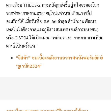
ดาวเทียม THEOS-2 ภายหลังถูกส่งขึ้นสู่วงโคจรของโลก
จากท่าอากาศยานอวกาศยุโรปเฟรนช์-เกียนา ทวีป
อเมริกาใต้ เมื่อวันที่ 9 ต.ค. 66 ล่าสุด สำนักงานพัฒนา
เทคโนโลยีอวกาศและภูมิสารสนเทศ (องค์การมหาชน)
หรือ GISTDA ได้เปิดเผยภาพถ่ายทางอากาศจากดาวเทียม
ดวงนี้เป็นครั้งแรก
“จิสด้า” ชมเบื้องหลังยานอวกาศหนังฟอร์มยักษ์
"ยูเรนัส2324"